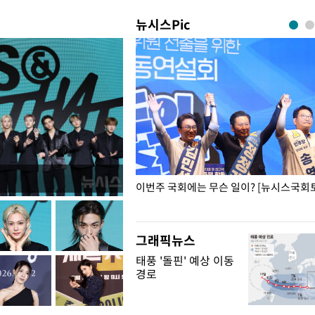
뉴시스Pic
폭력 피해자에 위로·사과…"국가
이번주 국회에는 무슨 일이? [뉴시스국회토
"
그래픽뉴스
태풍 '돌핀' 예상 이동
경로