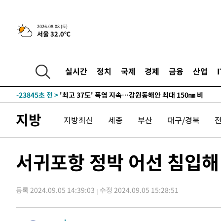
2026.08.08 (토)
서울 32.0℃
실시간
정치
국제
경제
금융
산업
-16991초 전 >
[속보]뉴욕증시 상승 마감…S&P 0.6% 나스닥 1.3%↑
-23845초 전 >
'최고 37도' 폭염 지속…강원동해안 최대 150㎜ 비
-16971초 전 >
[속보]뉴욕증시 상승 마감…S&P 0.6% 나스닥 1.3%↑
지방
지방최신
세종
부산
대구/경북
-23865초 전 >
'최고 37도' 폭염 지속…강원동해안 최대 150㎜ 비
-16991초 전 >
[속보]뉴욕증시 상승 마감…S&P 0.6% 나스닥 1.3%↑
서귀포항 정박 어선 침입해 
등록 2024.09.05 14:39:03
수정 2024.09.05 15:28:51