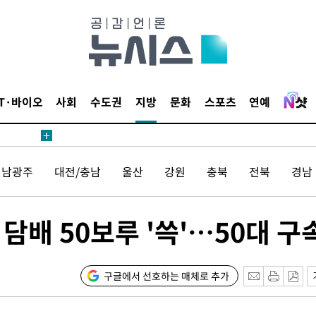
IT·바이오
사회
수도권
지방
문화
스포츠
연예
전남광주
대전/충남
울산
강원
충북
전북
경남
담배 50보루 '쓱'…50대 구
구글에서 선호하는 매체로 추가