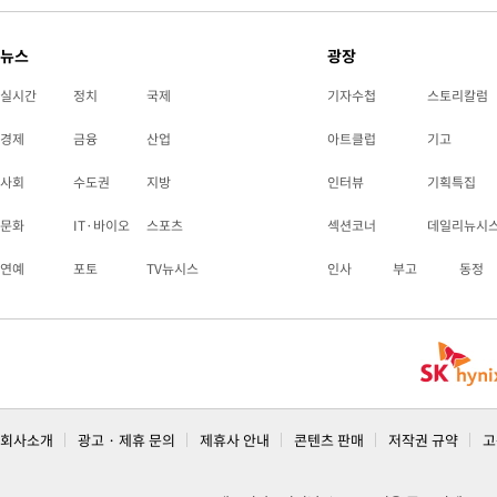
뉴스
광장
실시간
정치
국제
기자수첩
스토리칼럼
경제
금융
산업
아트클럽
기고
사회
수도권
지방
인터뷰
기획특집
문화
IT·바이오
스포츠
섹션코너
데일리뉴시
연예
포토
TV뉴시스
인사
부고
동정
회사소개
광고 · 제휴 문의
제휴사 안내
콘텐츠 판매
저작권 규약
고