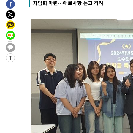
차담회 마련…애로사항 듣고 격려
날씨]
2시간 전 >
축구협회 "압수수색·성접대 논란 사과…쇄신의 기회로 삼겠다"
2시간 전 >
[속보]'압수수색·성접대 논란' 축구협회 "실망과 걱정 안겨드려 죄
5시간 전 >
'최고 37도' 폭염 지속…강원동해안 최대 150㎜ 비
7시간 전 >
[속보]뉴욕증시 상승 마감…S&P 0.6% 나스닥 1.3%↑
-24268초 전 >
[속보]與최고위원 제주·인천 순회경선…박선원·최민희·서미
한민수·김용 순
-24221초 전 >
[속보]김민석, 與 전대 당원투표 누적 득표율 45.42%로 1위…
청래 44.56%
-23503초 전 >
[속보]與 대표 경선 제주·인천 당원투표…金 47.75%·鄭
42.08%·宋 10.17%
-23037초 전 >
이강인 "아틀레티코 이적 기뻐…등번호 7번 의미보단 팀 위해 
것"
-22972초 전 >
[속보]與 당대표 경선, 제주·인천 권리당원 투표 김민석 승리
-16746초 전 >
낮 최고 35도 '무더위'…동해안 시간당 30㎜ '강한 비'[내일날
-16016초 전 >
[속보]이강인 "감독님이 원하는 마음 느꼈고, 많은 트로피 원해
틀레티코 이적"
-15798초 전 >
수도권 40도 육박 '펄펄'…동해안 일부 지역엔 호의주의보
-14767초 전 >
온열질환 사망자 3명 늘어…누적 환자 3000명 돌파
-8712초 전 >
강릉에 시간당 81.4㎜ 물폭탄…도로 잠기고 담벼락 붕괴
-4819초 전 >
백운산서 80년근 천종산삼 9뿌리 발견…감정가 1.3억원
-2529초 전 >
선재도서 해루질 나섰다 실종 60대, 닷새 만에 숨진 채 발견