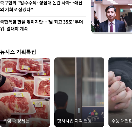
축구협회 "압수수색·성접대 논란 사과…쇄신
의 기회로 삼겠다"
극한폭염 한풀 꺾이지만…'낮 최고 35도' 무더
위, 열대야 계속
뉴시스 기획특집
폭염 속 경제는
형사사법 지각 변동
수능 대전