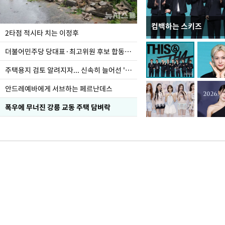
컴백하는 스키즈
이번주 국회에는 무슨 일
2타점 적시타 치는 이정후
더불어민주당 당대표·최고위원 후보 합동연설회
주택용지 검토 알려지자... 신속히 늘어선 '근조화환'
안드레예바에게 서브하는 페르난데스
폭우에 무너진 강릉 교동 주택 담벼락