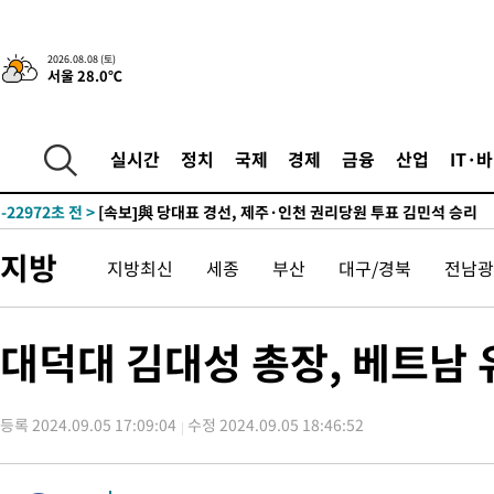
7시간 전 >
[속보]뉴욕증시 상승 마감…S&P 0.6% 나스닥 1.3%↑
-24268초 전 >
[속보]與최고위원 제주·인천 순회경선…박선원·최민희·서미
2026.08.08 (토)
서울 28.0℃
한민수·김용 순
-24221초 전 >
[속보]김민석, 與 전대 당원투표 누적 득표율 45.42%로 1위…
청래 44.56%
-23503초 전 >
[속보]與 대표 경선 제주·인천 당원투표…金 47.75%·鄭
42.08%·宋 10.17%
-23037초 전 >
이강인 "아틀레티코 이적 기뻐…등번호 7번 의미보단 팀 위해 
실시간
정치
국제
경제
금융
산업
IT·
것"
-22972초 전 >
[속보]與 당대표 경선, 제주·인천 권리당원 투표 김민석 승리
-16746초 전 >
낮 최고 35도 '무더위'…동해안 시간당 30㎜ '강한 비'[내일날
-16016초 전 >
[속보]이강인 "감독님이 원하는 마음 느꼈고, 많은 트로피 원해
지방
지방최신
세종
부산
대구/경북
전남광
틀레티코 이적"
-15798초 전 >
수도권 40도 육박 '펄펄'…동해안 일부 지역엔 호의주의보
-14767초 전 >
온열질환 사망자 3명 늘어…누적 환자 3000명 돌파
-8712초 전 >
강릉에 시간당 81.4㎜ 물폭탄…도로 잠기고 담벼락 붕괴
대덕대 김대성 총장, 베트남
-4819초 전 >
백운산서 80년근 천종산삼 9뿌리 발견…감정가 1.3억원
-2529초 전 >
선재도서 해루질 나섰다 실종 60대, 닷새 만에 숨진 채 발견
등록 2024.09.05 17:09:04
수정 2024.09.05 18:46:52
-63초 전 >
남자 농구, 나고야 아시안게임서 '홈팀' 일본과 한일전
9분 전 >
여수 오동도 해상서 모터보트 전복…1명 사망·1명 실종
1시간 전 >
극한폭염 한풀 꺾이지만…'낮 최고 35도' 무더위, 열대야 계속[다