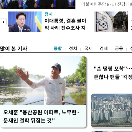
더불어민주당 8·17 전당대
보가 8일 제주·인천 지역 순
정치
다. 앞서 정청래 후보 우세
이대통령, 결혼 불이
·울산·경남 경선에서 1승 1
익 사례 전수조사 지
제주·인천 경선에서 이기며 '
시
만 두 후보 간 누적 득표율 차
많이 본 기사
종합
정치
국제
경제
금융
"손 떨림 포착"
괜찮나 팬들 '걱정
오세훈 "용산공원 아파트, 노무현·
문재인 철학 뒤집는 것"