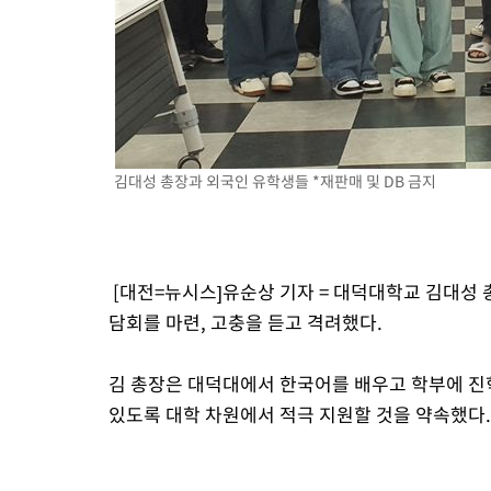
-63초 전 >
남자 농구, 나고야 아시안게임서 '홈팀' 일본과 한일전
9분 전 >
여수 오동도 해상서 모터보트 전복…1명 사망·1명 실종
1시간 전 >
극한폭염 한풀 꺾이지만…'낮 최고 35도' 무더위, 열대야 계속[다
날씨]
2시간 전 >
축구협회 "압수수색·성접대 논란 사과…쇄신의 기회로 삼겠다"
2시간 전 >
[속보]'압수수색·성접대 논란' 축구협회 "실망과 걱정 안겨드려 죄
5시간 전 >
'최고 37도' 폭염 지속…강원동해안 최대 150㎜ 비
김대성 총장과 외국인 유학생들 *재판매 및 DB 금지
7시간 전 >
[속보]뉴욕증시 상승 마감…S&P 0.6% 나스닥 1.3%↑
[대전=뉴시스]유순상 기자 = 대덕대학교 김대성 
담회를 마련, 고충을 듣고 격려했다.
김 총장은 대덕대에서 한국어를 배우고 학부에 진
있도록 대학 차원에서 적극 지원할 것을 약속했다.