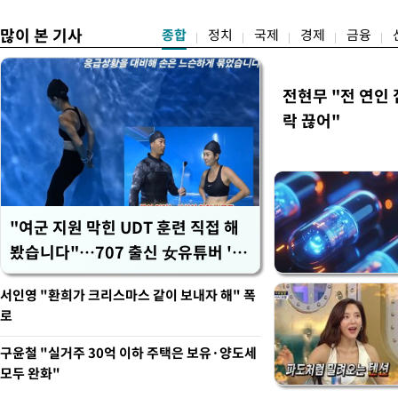
많이 본 기사
종합
정치
국제
경제
금융
전현무 "전 연인
락 끊어"
"여군 지원 막힌 UDT 훈련 직접 해
봤습니다"…707 출신 女유튜버 '완
벽 소화'
서인영 "환희가 크리스마스 같이 보내자 해" 폭
로
구윤철 "실거주 30억 이하 주택은 보유·양도세
모두 완화"