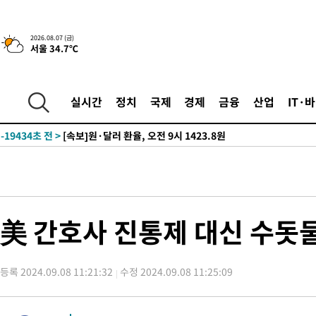
-26241초 전 >
[속보]종합특검, '관저이전 봐주기 감사' 유병호 구속기소
-22841초 전 >
민주 콩고 에볼라환자 4천명 돌파, 4053명 발생 1850명 사망
2026.08.07 (금)
서울 34.7℃
-22091초 전 >
[속보]'300억원대 사기 혐의' 차가원 대표 구속 송치
-21285초 전 >
"미 전국적 살모네라 식중독 원인은 멕시코산 할라피뇨"-- CD
-19798초 전 >
[속보]경찰·노동부, HL만도 평택사업장 끼임 사망 관련 압수
실시간
정치
국제
경제
금융
산업
IT·
-19679초 전 >
[속보]합수본, '투표율 허위 입력' 중앙·서울·경기도 선관위 등
압수수색
-19434초 전 >
[속보]원·달러 환율, 오전 9시 1423.8원
-19230초 전 >
[속보]삼성전자·SK하이닉스 동반 강보합…1%대 상승 출발
-19216초 전 >
[속보]코스닥, 5.95포인트(0.74%) 상승한 807.62개장
-19184초 전 >
[속보]코스피, 6300선 재탈환…1.09% 오른 6365.07 개장
-16349초 전 >
시리아 다마스쿠스 교외에서 미니버스 폭발.. 14명 부상, 3명은
美 간호사 진통제 대신 수돗
태
-15647초 전 >
입추에도 극한더위…서울 낮 39도 '폭염중대경보'
-10611초 전 >
이란, 호르무즈서 "적국 목표물들"과 대치로 남부 케슘섬에서 
례 큰 폭발음
등록 2024.09.08 11:21:32
수정 2024.09.08 11:25:09
-9326초 전 >
[속보]美, 폴리실리콘 수입 규제…파생제품 15% 관세, 120일 후
효
-7477초 전 >
[속보]트럼프, 美 원정출산 금지 행정명령 서명
-5177초 전 >
[속보] 뉴욕증시, 일제 하락 마감…나스닥 0.06%↓