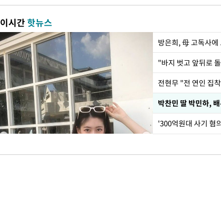
이시간
핫뉴스
방은희, 母 고독사에 
전현무 "전 연인 집
'300억원대 사기 혐