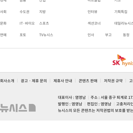
경제
금융
산업
아트클럽
기고
사회
수도권
지방
인터뷰
기획특집
문화
IT·바이오
스포츠
섹션코너
데일리뉴시
연예
포토
TV뉴시스
인사
부고
동정
회사소개
광고 · 제휴 문의
제휴사 안내
콘텐츠 판매
저작권 규약
고
대표이사 : 염영남
주소 : 서울 중구 퇴계로 1
발행인 : 염영남
편집인 : 염영남
고충처리인
뉴시스의 모든 콘텐츠는 저작권법의 보호를 받는 바, 무