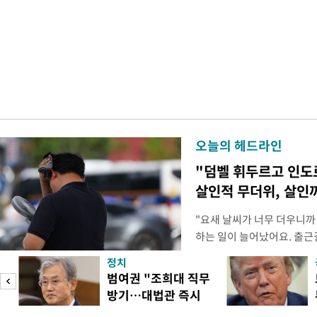
오늘의 헤드라인
"덤벨 휘두르고 인도
살인적 무더위, 살인
"요새 날씨가 너무 더우니까
하는 일이 늘어났어요. 출근
거나, 누가 길을 막고 서 있
정치
(40대 직장인 A씨) 유례없
범여권 "조희대 직무
에도 쉽게 짜증을 내거나 
방기…대법관 즉시
있다. 높은 기온과 습도가 
송
제청"