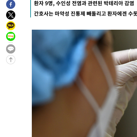
환자 9명, 수인성 전염과 관련된 박테리아 감염
-29235초 전 >
[속보] 7월 중국 수출 23.9%↑ 수입 27.5%↑…무역총액
간호사는 마약성 진통제 빼돌리고 환자에겐 수
25.3%↑
-26395초 전 >
[속보]'채상병 순직 책임' 임성근, 항소심도 징역 3년
-26261초 전 >
[속보]종합특검, '관저이전 봐주기 감사' 유병호 구속기소
-22861초 전 >
민주 콩고 에볼라환자 4천명 돌파, 4053명 발생 1850명 사망
-22111초 전 >
[속보]'300억원대 사기 혐의' 차가원 대표 구속 송치
-21305초 전 >
"미 전국적 살모네라 식중독 원인은 멕시코산 할라피뇨"-- CD
-19818초 전 >
[속보]경찰·노동부, HL만도 평택사업장 끼임 사망 관련 압수
-19699초 전 >
[속보]합수본, '투표율 허위 입력' 중앙·서울·경기도 선관위 등
압수수색
-19454초 전 >
[속보]원·달러 환율, 오전 9시 1423.8원
-19250초 전 >
[속보]삼성전자·SK하이닉스 동반 강보합…1%대 상승 출발
-19236초 전 >
[속보]코스닥, 5.95포인트(0.74%) 상승한 807.62개장
-19204초 전 >
[속보]코스피, 6300선 재탈환…1.09% 오른 6365.07 개장
-16369초 전 >
시리아 다마스쿠스 교외에서 미니버스 폭발.. 14명 부상, 3명은
태
-15667초 전 >
입추에도 극한더위…서울 낮 39도 '폭염중대경보'
-10631초 전 >
이란, 호르무즈서 "적국 목표물들"과 대치로 남부 케슘섬에서 
례 큰 폭발음
-9346초 전 >
[속보]美, 폴리실리콘 수입 규제…파생제품 15% 관세, 120일 후