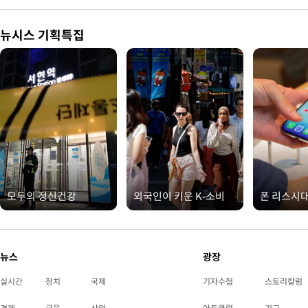
뉴시스 기획특집
모두의 정신건강
외국인이 키운 K-소비
폰 리스시
뉴스
광장
실시간
정치
국제
기자수첩
스토리칼럼