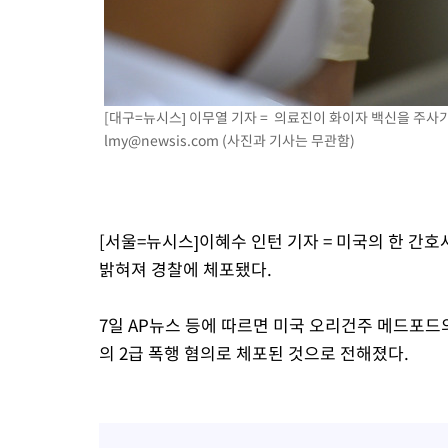
효
-7497초 전 >
[속보]트럼프, 美 원정출산 금지 행정명령 서명
-5197초 전 >
[속보] 뉴욕증시, 일제 하락 마감…나스닥 0.06%↓
[대구=뉴시스] 이무열 기자 = 의료진이 화이자 백신을 주사기에
lmy@newsis.com
(사진과 기사는 무관함)
[서울=뉴시스]이혜수 인턴 기자 = 미국의 한 간
밝혀져 경찰에 체포됐다.
7일 AP뉴스 등에 따르면 미국 오리건주 메드포드
의 2급 폭행 혐의로 체포된 것으로 전해졌다.