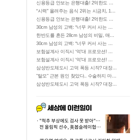
"척추 부상에도 검사 못 받아"…
전 올림픽 선수, 美봅슬레이협회
상대 소송