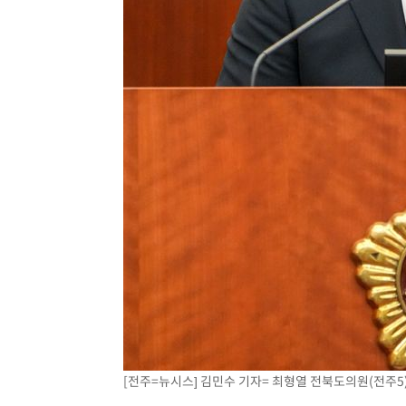
-10376초 전 >
백운산서 80년근 천종산삼 9뿌리 발견…감정가 1.3억원
-8086초 전 >
선재도서 해루질 나섰다 실종 60대, 닷새 만에 숨진 채 발견
-5620초 전 >
남자 농구, 나고야 아시안게임서 '홈팀' 일본과 한일전
-4996초 전 >
여수 오동도 해상서 모터보트 전복…1명 사망·1명 실종
-1223초 전 >
극한폭염 한풀 꺾이지만…'낮 최고 35도' 무더위, 열대야 
주 날씨]
29분 전 >
축구협회 "압수수색·성접대 논란 사과…쇄신의 기회로 삼겠다
54분 전 >
[속보]'압수수색·성접대 논란' 축구협회 "실망과 걱정 안겨드
4시간 전 >
'최고 37도' 폭염 지속…강원동해안 최대 150㎜ 비
5시간 전 >
[속보]뉴욕증시 상승 마감…S&P 0.6% 나스닥 1.3%↑
[전주=뉴시스] 김민수 기자= 최형열 전북도의원(전주5).