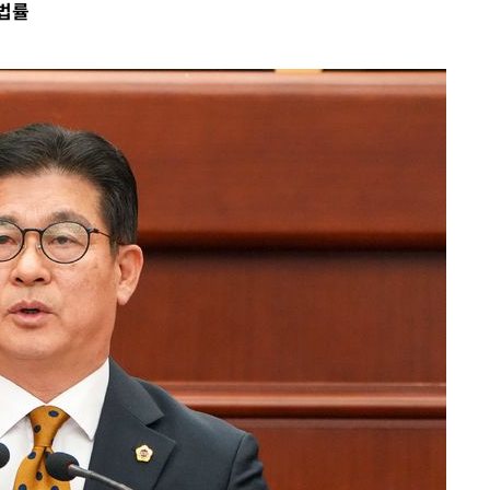
 법률
계속[다음
"
려 죄송"
·서미화·
1위… 정
鄭
위해 뛸
승리
내일날씨]
 원해 아
보