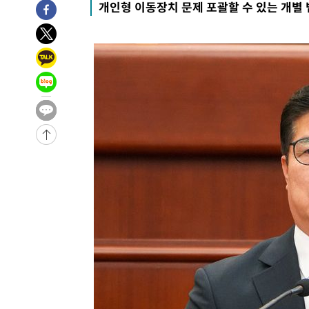
개인형 이동장치 문제 포괄할 수 있는 개별
-4996초 전 >
여수 오동도 해상서 모터보트 전복…1명 사망·1명 실종
-1223초 전 >
극한폭염 한풀 꺾이지만…'낮 최고 35도' 무더위, 열대야 
주 날씨]
29분 전 >
축구협회 "압수수색·성접대 논란 사과…쇄신의 기회로 삼겠다
54분 전 >
[속보]'압수수색·성접대 논란' 축구협회 "실망과 걱정 안겨드
4시간 전 >
'최고 37도' 폭염 지속…강원동해안 최대 150㎜ 비
5시간 전 >
[속보]뉴욕증시 상승 마감…S&P 0.6% 나스닥 1.3%↑
-29825초 전 >
[속보]與최고위원 제주·인천 순회경선…박선원·최민희
한민수·김용 순
-29778초 전 >
[속보]김민석, 與 전대 당원투표 누적 득표율 45.42%로 
청래 44.56%
-29060초 전 >
[속보]與 대표 경선 제주·인천 당원투표…金 47.75%·
42.08%·宋 10.17%
-28594초 전 >
이강인 "아틀레티코 이적 기뻐…등번호 7번 의미보단 팀 
것"
-28529초 전 >
[속보]與 당대표 경선, 제주·인천 권리당원 투표 김민석 
-22303초 전 >
낮 최고 35도 '무더위'…동해안 시간당 30㎜ '강한 비'[
-21573초 전 >
[속보]이강인 "감독님이 원하는 마음 느꼈고, 많은 트로피
틀레티코 이적"
-21355초 전 >
수도권 40도 육박 '펄펄'…동해안 일부 지역엔 호의주의
-20324초 전 >
온열질환 사망자 3명 늘어…누적 환자 3000명 돌파
-14269초 전 >
강릉에 시간당 81.4㎜ 물폭탄…도로 잠기고 담벼락 붕괴