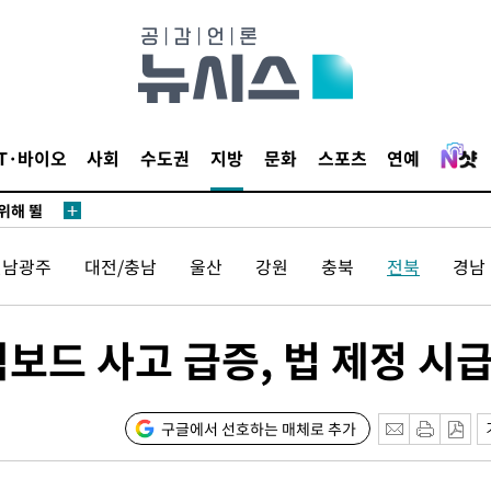
·서미화·
1위… 정
IT·바이오
사회
수도권
지방
문화
스포츠
연예
鄭
위해 뛸
승리
전남광주
대전/충남
울산
강원
충북
전북
경남
내일날씨]
 원해 아
보
보드 사고 급증, 법 제정 시급
구글에서 선호하는 매체로 추가