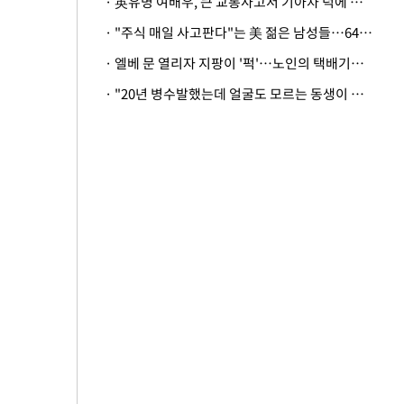
· 英유명 여배우, 큰 교통사고서 기아차 덕에 살았다
· "주식 매일 사고판다"는 美 젊은 남성들…64%가 "나는 인생의 패배자“
· 엘베 문 열리자 지팡이 '퍽'…노인의 택배기사 폭행 이유
· "20년 병수발했는데 얼굴도 모르는 동생이 유산 절반을"…배다른 형제 상속권 있을까