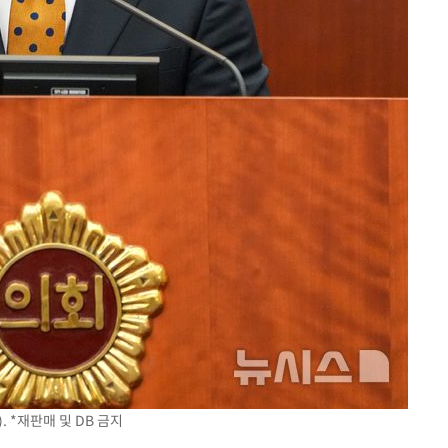
계속[다음
"
려 죄송"
 *재판매 및 DB 금지