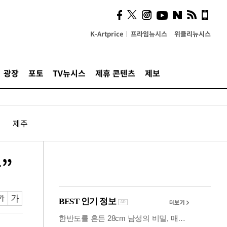
사이 해답 찾았죠"…알을
깨고 나온 '초자아'
K-Artprice
프라임뉴시스
위클리뉴시스
광장
포토
TV뉴시스
제휴 콘텐츠
제보
제주
”