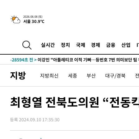
2026.08.08 (토)
서울 30.9℃
5시간 전 >
[속보]뉴욕증시 상승 마감…S&P 0.6% 나스닥 1.3%↑
-29825초 전 >
[속보]與최고위원 제주·인천 순회경선…박선원·최민희
한민수·김용 순
-29778초 전 >
[속보]김민석, 與 전대 당원투표 누적 득표율 45.42%로 
실시간
정치
국제
경제
금융
산업
청래 44.56%
-29060초 전 >
[속보]與 대표 경선 제주·인천 당원투표…金 47.75%·
42.08%·宋 10.17%
-28594초 전 >
이강인 "아틀레티코 이적 기뻐…등번호 7번 의미보단 팀 
것"
-28529초 전 >
[속보]與 당대표 경선, 제주·인천 권리당원 투표 김민석 
지방
지방최신
세종
부산
대구/경북
-22303초 전 >
낮 최고 35도 '무더위'…동해안 시간당 30㎜ '강한 비'[
-21573초 전 >
[속보]이강인 "감독님이 원하는 마음 느꼈고, 많은 트로피
틀레티코 이적"
-21355초 전 >
수도권 40도 육박 '펄펄'…동해안 일부 지역엔 호의주의
최형열 전북도의원 “전동킥
-20324초 전 >
온열질환 사망자 3명 늘어…누적 환자 3000명 돌파
-14269초 전 >
강릉에 시간당 81.4㎜ 물폭탄…도로 잠기고 담벼락 붕괴
등록 2024.09.10 17:35:30
-10376초 전 >
백운산서 80년근 천종산삼 9뿌리 발견…감정가 1.3억원
-8086초 전 >
선재도서 해루질 나섰다 실종 60대, 닷새 만에 숨진 채 발견
-5620초 전 >
남자 농구, 나고야 아시안게임서 '홈팀' 일본과 한일전