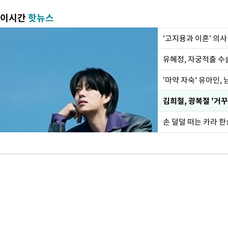
이시간
핫뉴스
'고지용과 이혼' 의사
유혜정, 자궁적출 수
'마약 자숙' 유아인,
손 덜덜 떠는 카라 