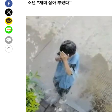
소년 "재미 삼아 뿌렸다"
-21161초 전 >
이군이 불법 군시설 건설한 레바논 남부에서 레바논군 3명 폭
부상
-18279초 전 >
[속보]美중부 사령관, 이스라엘 긴급방문 다중화된 전선 상황 
-16343초 전 >
美 국방부, 켄달 전 공군장관 보안허가 취소…“에어포스원 기
보, 언론 누출”
-16312초 전 >
‘축구의 신’ 아르헨티나 축구 선수 메시의 부친 지병 별세
-16287초 전 >
“美 이란전 무기 소진…북한과 분쟁시 주한 미군 취약해질 수 