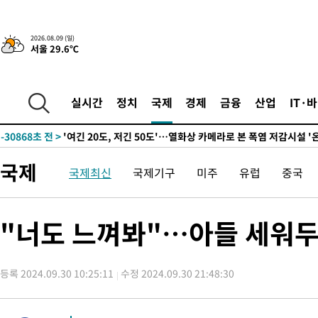
2026.08.09 (일)
서울 29.6℃
-16287초 전 >
“美 이란전 무기 소진…북한과 분쟁시 주한 미군 취약해질 수 
실시간
정치
국제
경제
금융
산업
IT·
-30868초 전 >
'여긴 20도, 저긴 50도'…열화상 카메라로 본 폭염 저감시설 '
차'
-30339초 전 >
콜롬비아 신임 우파 대통령 취임 하루만에 차량폭탄 폭발 사건
-23933초 전 >
튀르키예 외무장관, "메카 3국 방위협정은 이란이 목표 아냐 "
국제
국제최신
국제기구
미주
유럽
중국
-21141초 전 >
이군이 불법 군시설 건설한 레바논 남부에서 레바논군 3명 폭
부상
-18259초 전 >
[속보]美중부 사령관, 이스라엘 긴급방문 다중화된 전선 상황 
-16323초 전 >
美 국방부, 켄달 전 공군장관 보안허가 취소…“에어포스원 기
"너도 느껴봐"…아들 세워두고
보, 언론 누출”
-16292초 전 >
‘축구의 신’ 아르헨티나 축구 선수 메시의 부친 지병 별세
-16267초 전 >
“美 이란전 무기 소진…북한과 분쟁시 주한 미군 취약해질 수 
등록 2024.09.30 10:25:11
수정 2024.09.30 21:48:30
-30888초 전 >
'여긴 20도, 저긴 50도'…열화상 카메라로 본 폭염 저감시설 '
차'
-30359초 전 >
콜롬비아 신임 우파 대통령 취임 하루만에 차량폭탄 폭발 사건
-23953초 전 >
튀르키예 외무장관, "메카 3국 방위협정은 이란이 목표 아냐 "