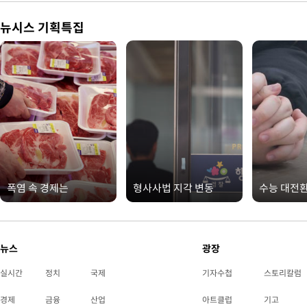
뉴시스 기획특집
폭염 속 경제는
형사사법 지각 변동
수능 대전
뉴스
광장
실시간
정치
국제
기자수첩
스토리칼럼
경제
금융
산업
아트클럽
기고