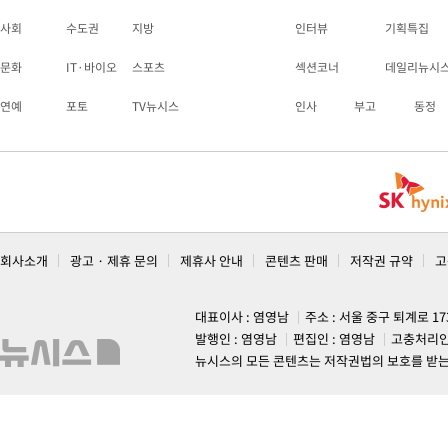
사회
수도권
지방
인터뷰
기획특집
문화
IT·바이오
스포츠
섹션코너
데일리뉴시
연예
포토
TV뉴시스
인사
부고
동정
회사소개
광고 · 제휴 문의
제휴사 안내
콘텐츠 판매
저작권 규약
고
대표이사 : 염영남
주소 : 서울 중구 퇴계로 1
발행인 : 염영남
편집인 : 염영남
고충처리인
뉴시스의 모든 콘텐츠는 저작권법의 보호를 받는 바, 무