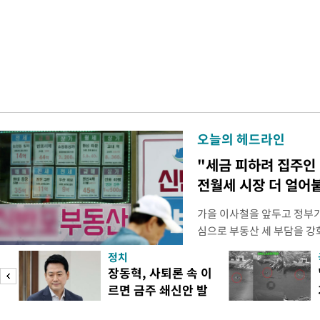
오늘의 헤드라인
"세금 피하려 집주인
전월세 시장 더 얼어
가을 이사철을 앞두고 정부
심으로 부동산 세 부담을 
역 임차인들의 불안감이 커지
정치
이기 위해 보유 주택에 직접
장동혁, 사퇴론 속 이
집을 비워줘야 하는 상황이 
르면 금주 쇄신안 발
정부가 공급대책을 발표하겠
표
차 시장의 매