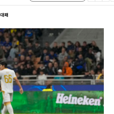
 대패
·서미화·
1위… 정
鄭
위해 뛸
승리
내일날씨]
 원해 아
보