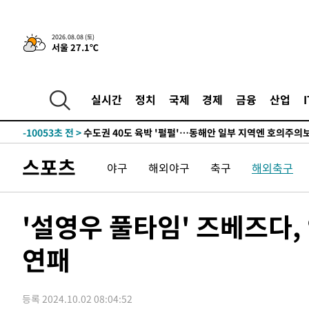
한민수·김용 순
-18476초 전 >
[속보]김민석, 與 전대 당원투표 누적 득표율 45.42%로 
청래 44.56%
-17758초 전 >
[속보]與 대표 경선 제주·인천 당원투표…金 47.75%·
2026.08.08 (토)
서울 27.1℃
42.08%·宋 10.17%
-17292초 전 >
이강인 "아틀레티코 이적 기뻐…등번호 7번 의미보단 팀 
것"
-17227초 전 >
[속보]與 당대표 경선, 제주·인천 권리당원 투표 김민석 
-11001초 전 >
낮 최고 35도 '무더위'…동해안 시간당 30㎜ '강한 비'[
실시간
정치
국제
경제
금융
산업
-10271초 전 >
[속보]이강인 "감독님이 원하는 마음 느꼈고, 많은 트로피
틀레티코 이적"
-10053초 전 >
수도권 40도 육박 '펄펄'…동해안 일부 지역엔 호의주의
-9022초 전 >
온열질환 사망자 3명 늘어…누적 환자 3000명 돌파
스포츠
야구
해외야구
축구
해외축구
-2967초 전 >
강릉에 시간당 81.4㎜ 물폭탄…도로 잠기고 담벼락 붕괴
15분 전 >
백운산서 80년근 천종산삼 9뿌리 발견…감정가 1.3억원
53분 전 >
선재도서 해루질 나섰다 실종 60대, 닷새 만에 숨진 채 발견
'설영우 풀타임' 즈베즈다, 
1시간 전 >
남자 농구, 나고야 아시안게임서 '홈팀' 일본과 한일전
연패
1시간 전 >
여수 오동도 해상서 모터보트 전복…1명 사망·1명 실종
2시간 전 >
극한폭염 한풀 꺾이지만…'낮 최고 35도' 무더위, 열대야 계
날씨]
3시간 전 >
축구협회 "압수수색·성접대 논란 사과…쇄신의 기회로 삼겠
등록 2024.10.02 08:04:52
4시간 전 >
[속보]'압수수색·성접대 논란' 축구협회 "실망과 걱정 안겨드