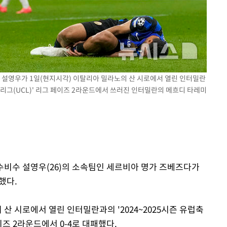
속[다음주
다"
려 죄송"
인 설영우가 1일(현지시각) 이탈리아 밀라노의 산 시로에서 열린 인터밀란
언스리그(UCL)' 리그 페이즈 2라운드에서 쓰러진 인터밀란의 메흐디 타레미
 수비수 설영우(26)의 소속팀인 세르비아 명가 즈베즈다가
했다.
산 시로에서 열린 인터밀란과의 '2024~2025시즌 유럽축
이즈 2라운드에서 0-4로 대패했다.