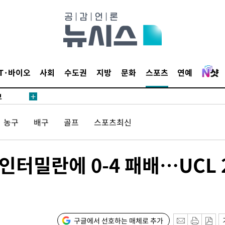
1위… 정
鄭
위해 뛸
승리
내일날씨]
IT·바이오
사회
수도권
지방
문화
스포츠
연예
 원해 아
보
농구
배구
골프
스포츠최신
인터밀란에 0-4 패배…UCL 
속[다음주
다"
구글에서 선호하는 매체로 추가
려 죄송"