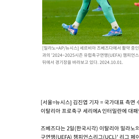
1시간 전 >
여수 오동도 해상서 모터보트 전복…1명 사망·1명 실종
2시간 전 >
극한폭염 한풀 꺾이지만…'낮 최고 35도' 무더위, 열대야 계
날씨]
3시간 전 >
축구협회 "압수수색·성접대 논란 사과…쇄신의 기회로 삼겠
4시간 전 >
[속보]'압수수색·성접대 논란' 축구협회 "실망과 걱정 안겨드
7시간 전 >
'최고 37도' 폭염 지속…강원동해안 최대 150㎜ 비
[밀라노=AP/뉴시스] 세르비아 즈베즈다에서 활약 중
9시간 전 >
[속보]뉴욕증시 상승 마감…S&P 0.6% 나스닥 1.3%↑
과의 '2024~2025시즌 유럽축구연맹(UEFA) 챔피
뒤에서 경기장을 바라보고 있다. 2024.10.01.
[서울=뉴시스] 김진엽 기자 = 국가대표 측면
이탈리아 프로축구 세리에A 인터밀란에 대패
즈베즈다는 2일(한국시각) 이탈리아 밀라노의 
구연맹(UEFA) 챔피언스리그(UCL)' 리그 페