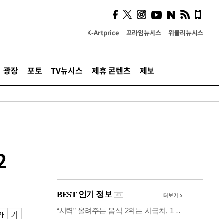
사이 해답 찾았죠"…알을
깨고 나온 '초자아'
K-Artprice
프라임뉴시스
위클리뉴시스
광장
포토
TV뉴시스
제휴 콘텐츠
제보
2