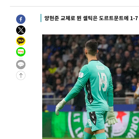
7시간 전 >
'최고 37도' 폭염 지속…강원동해안 최대 150㎜ 비
9시간 전 >
[속보]뉴욕증시 상승 마감…S&P 0.6% 나스닥 1.3%↑
양현준 교체로 뛴 셀틱은 도르트문트에 1-7
-27496초 전 >
이란 "호르무즈 재개방 합의 근접…美 배상 선행돼야"
-18543초 전 >
[속보]與최고위원 제주·인천 순회경선…박선원·최민희
한민수·김용 순
-18496초 전 >
[속보]김민석, 與 전대 당원투표 누적 득표율 45.42%로 
청래 44.56%
-17778초 전 >
[속보]與 대표 경선 제주·인천 당원투표…金 47.75%·
42.08%·宋 10.17%
-17312초 전 >
이강인 "아틀레티코 이적 기뻐…등번호 7번 의미보단 팀 
것"
-17247초 전 >
[속보]與 당대표 경선, 제주·인천 권리당원 투표 김민석 
-11021초 전 >
낮 최고 35도 '무더위'…동해안 시간당 30㎜ '강한 비'[
-10291초 전 >
[속보]이강인 "감독님이 원하는 마음 느꼈고, 많은 트로피
틀레티코 이적"
-10073초 전 >
수도권 40도 육박 '펄펄'…동해안 일부 지역엔 호의주의
-9042초 전 >
온열질환 사망자 3명 늘어…누적 환자 3000명 돌파
-2987초 전 >
강릉에 시간당 81.4㎜ 물폭탄…도로 잠기고 담벼락 붕괴
15분 전 >
백운산서 80년근 천종산삼 9뿌리 발견…감정가 1.3억원
53분 전 >
선재도서 해루질 나섰다 실종 60대, 닷새 만에 숨진 채 발견
1시간 전 >
남자 농구, 나고야 아시안게임서 '홈팀' 일본과 한일전