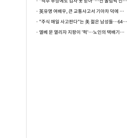
· "척추 부상에도 검사 못 받아"…전 올림픽 선수, 美봅슬레이협회 상대 소송
· 英유명 여배우, 큰 교통사고서 기아차 덕에 살았다
· "주식 매일 사고판다"는 美 젊은 남성들…64%가 "나는 인생의 패배자“
· 엘베 문 열리자 지팡이 '퍽'…노인의 택배기사 폭행 이유