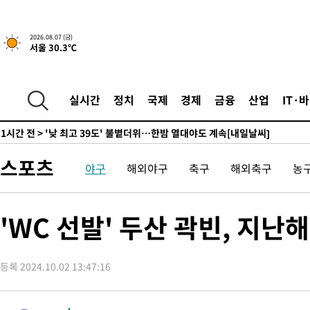
-11795초 전 >
축구협회, 15년 전 심판 성 접대 파문에 "현재는 내부 지침 준수
-10480초 전 >
경찰, '홍명보는 2순위' 결론냈던 스포츠윤리센터도 압수수색
2026.08.07 (금)
1시간 전 >
[속보]합참 "北 발사체는 단거리탄도미사일…감시·경계태세 강화
서울 30.3℃
1시간 전 >
日방위성, 北이 동해로 쏜 발사체는 탄도미사일 가능성
1시간 전 >
[속보] SKT, 에이닷 서비스 장애 발생…"원인 파악 중"
실시간
정치
국제
경제
금융
산업
IT·
1시간 전 >
[속보]합참 "북, 동해상으로 미상 발사체 발사"
1시간 전 >
'낮 최고 39도' 불볕더위…한밤 열대야도 계속[내일날씨]
1시간 전 >
[속보]7~9일 프로야구 3연전도 폭염 취소…11일 재개
2시간 전 >
"韓 외환시장 개입 관측 배경엔 美의 대한국 무역적자 있어"
스포츠
야구
해외야구
축구
해외축구
농
2시간 전 >
'월드컵 탈락 후폭풍' 축구협회…초유의 압수수색에 '충격·당황'
2시간 전 >
서울 낮 37.9도, 올여름 최고치 경신…영등포 순간 '40도'
'WC 선발' 두산 곽빈, 지난
2시간 전 >
[속보]종합특검, 대검 추가 압수수색…내란 중요임무종사 혐의
3시간 전 >
[속보]코스닥, 800p 회복…0.26% 오른 801.67 마감
3시간 전 >
[속보]코스피, 301.88포인트(4.58%) 내린 6296.38 마감
등록 2024.10.02 13:47:16
3시간 전 >
[속보]원·달러 환율, 0.7원 내린 1423.8원 마감
4시간 전 >
"여기 떨어졌다"…다누리, 스페이스X 로켓 달 충돌 흔적 포착