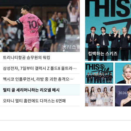
컴백하는 스키즈
입추 하루 앞둔 전남광
트리니티항공 승무원의 워킹
폭염
삼성전자, 7일부터 갤럭시 Z 폴드8 울트라·폴드8·플립8 출시
멕시코 인플루언서, 라방 중 괴한 총격으로 사망
멀티 골 세리머니하는 리오넬 메시
오타니 멀티 홈런에도 다저스는 6연패