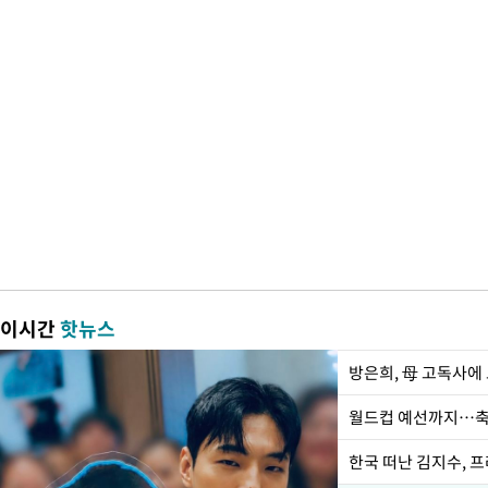
이시간
핫뉴스
방은희, 母 고독사에 
월드컵 예선까지…축
한국 떠난 김지수, 