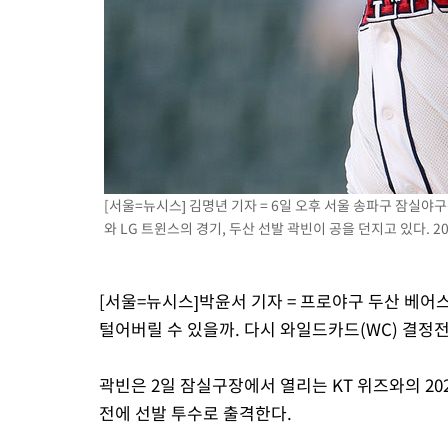
3시간 전 >
[속보]코스닥, 800p 회복…0.26% 오른 801.67 마감
3시간 전 >
[속보]코스피, 301.88포인트(4.58%) 내린 6296.38 마감
3시간 전 >
[속보]원·달러 환율, 0.7원 내린 1423.8원 마감
4시간 전 >
"여기 떨어졌다"…다누리, 스페이스X 로켓 달 충돌 흔적 포착
4시간 전 >
손흥민, 5경기 연속골 실패…LAFC는 승부차기 끝 과달라하라 격파
6시간 전 >
내일까지 39도 '펄펄'…기상청 "태풍 지나며 폭염 잠시 꺾인다"
[서울=뉴시스] 김명년 기자 = 6일 오후 서울 송파구 잠실야구
와 LG 트윈스의 경기, 두산 선발 곽빈이 공을 던지고 있다. 202
[서울=뉴시스]박윤서 기자 = 프로야구 두산 베
털어버릴 수 있을까. 다시 와일드카드(WC) 결정
곽빈은 2일 잠실구장에서 열리는 KT 위즈와의 20
전에 선발 투수로 출격한다.