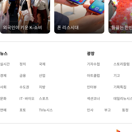
외국인이 키운 K-소비
폰 리스시대
들끓는 한
뉴스
광장
실시간
정치
국제
기자수첩
스토리칼럼
경제
금융
산업
아트클럽
기고
사회
수도권
지방
인터뷰
기획특집
문화
IT·바이오
스포츠
섹션코너
데일리뉴시
연예
포토
TV뉴시스
인사
부고
동정