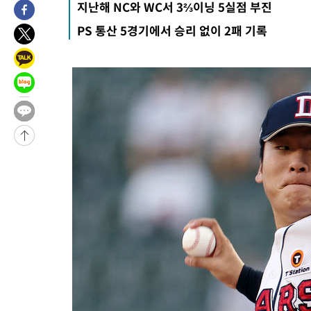
4시간 전 >
손흥민, 5경기 연속골 실패…LAFC는 승부차기 끝 과달라하라 격파
지난해 NC와 WC서 3⅔이닝 5실점 부진
6시간 전 >
내일까지 39도 '펄펄'…기상청 "태풍 지나며 폭염 잠시 꺾인다"
PS 통산 5경기에서 승리 없이 2패 기록
-13586초 전 >
'월드컵 탈락 후폭풍' 축구협회…11시간 걸린 초유의 압수수색
합)
-13022초 전 >
[속보] 뉴욕증시, 혼조 출발…나스닥 0.3%↓, 다우 0.14%↑
-11815초 전 >
축구협회, 15년 전 심판 성 접대 파문에 "현재는 내부 지침 준수
-10500초 전 >
경찰, '홍명보는 2순위' 결론냈던 스포츠윤리센터도 압수수색
1시간 전 >
[속보]합참 "北 발사체는 단거리탄도미사일…감시·경계태세 강화
1시간 전 >
日방위성, 北이 동해로 쏜 발사체는 탄도미사일 가능성
1시간 전 >
[속보] SKT, 에이닷 서비스 장애 발생…"원인 파악 중"
1시간 전 >
[속보]합참 "북, 동해상으로 미상 발사체 발사"
1시간 전 >
'낮 최고 39도' 불볕더위…한밤 열대야도 계속[내일날씨]
1시간 전 >
[속보]7~9일 프로야구 3연전도 폭염 취소…11일 재개
2시간 전 >
"韓 외환시장 개입 관측 배경엔 美의 대한국 무역적자 있어"
2시간 전 >
'월드컵 탈락 후폭풍' 축구협회…초유의 압수수색에 '충격·당황'
2시간 전 >
서울 낮 37.9도, 올여름 최고치 경신…영등포 순간 '40도'
2시간 전 >
[속보]종합특검, 대검 추가 압수수색…내란 중요임무종사 혐의