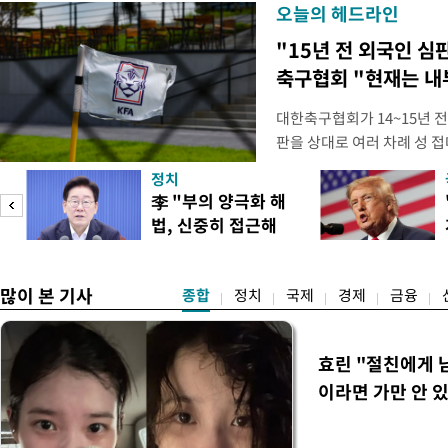
오늘의 헤드라인
"15년 전 외국인 심
축구협회 "현재는 내
대한축구협회가 14~15년 
판을 상대로 여러 차례 성 접
구계에 따르면 국회의 한 의원
정치
년 국제심판 10여 명에게 성
李 "부의 양극화 해
축구협회는 외국인 심판과 감
법, 신중히 접근해
수십만원에서 많게는 100만
야"
많이 본 기사
종합
정치
국제
경제
금융
효린 "절친에게
이라면 가만 안 