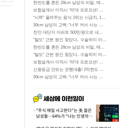
"주식 매일 사고판다"는 美 젊은
남성들…64%가 "나는 인생의
패배자“