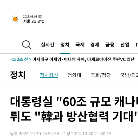
운드는 임시"
-7092초 전 >
"낮 기온 소폭 하락"…수도권 폭염중대경보, 폭염경보로 
-7056초 전 >
[속보]이 대통령, '호우피해' 안동·의성 관할 4개 면 특별
2026.08.08 (토)
서울 31.3℃
포
-7019초 전 >
[단독]중수청 지원 검사들, 정원 초과 시 낮은 계급 임용…
갈 수도
-4990초 전 >
낮 최고 37도 찜통더위…곳곳 소나기·강원 많은 비[내일날
-3296초 전 >
SK하이닉스, 용인·청주 팹에 54조 투자…"AI 메모리 수요
실시간
정치
국제
경제
금융
산업
응"
-152초 전 >
여자배구 이재영·이다영 자매, 아제르바이잔 투란VC 입단
9분 전 >
외국인 심판 성 접대 7경기 들여다보니…한국 축구 '5승 2무'
14분 전 >
[속보]코스닥, 2.86포인트(0.36%) 내린 798.81마감
정치
정치최신
청와대
국회/정당
국방/외
15분 전 >
[속보]코스피, 6200선 약보합…0.60% 내린 6258.77에 마쳐
15분 전 >
[속보]원·달러 환율, 7.7원 내린 1416.1원 마감
17분 전 >
[속보] 노원서 40.1도 관측…서울, 2018년 이후 첫 40도
대통령실 "60조 규모 캐
1시간 전 >
[속보]종합특검, '계엄 수용공간 확보' 신용해 前교정본부장 
뤼도 "韓과 방산협력 기대
1시간 전 >
외신들도 주목한 韓축구 파문…"국민적 공분에 수사 재개"
1시간 전 >
11시간 압수수색에 성접대 파문까지…'쑥대밭' 된 축구협회
1시간 전 >
[속보]규제합리화위원회 부위원장에 김태유 서울대 공대 교
등록 2024.10.30 16:54:55
수정 2024.10.30 21:30:15
후임
-24009초 전 >
이강인, 폭염 속 AT마드리드 첫 훈련…80명 식사 대접까