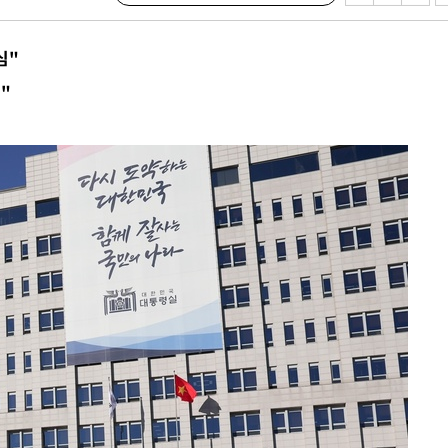
0.3만개
 4.1%로
심"
말고 과감히
"
쪽 아웃바
하향
재난지역 선
희망지 못
씨]
 선제 대
기소