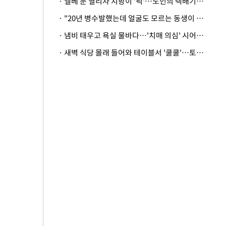
· 엘베 문 열리자 지팡이 '퍽'…노인의 택배기사 폭행 이유
· "20년 병수발했는데 얼굴도 모르는 동생이 유산 절반을"…배다른 형제 상속권 있을까
· 냄비 태우고 욕실 물바다…'치매 의심' 시어머니 검사 권유했다가 '날벼락'
· 새벽 식당 몰래 들어와 테이블서 '쿨쿨'…토사물 남기고 사라진 남성