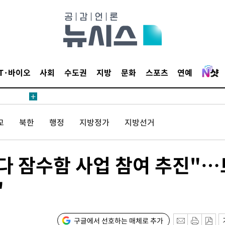
하향
재난지역 선
희망지 못
씨]
 선제 대
IT·바이오
사회
수도권
지방
문화
스포츠
연예
교
북한
행정
지방정가
지방선거
나다 잠수함 사업 참여 추진"…
기소
"
수…이병태
구글에서 선호하는 매체로 추가
지(종합)