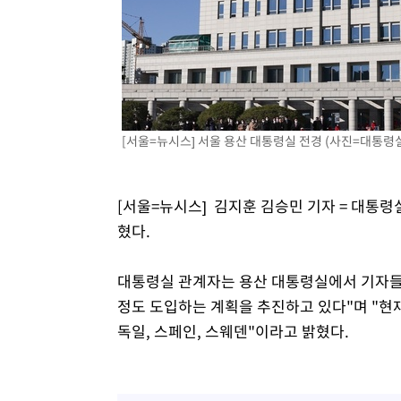
1시간 전 >
외신들도 주목한 韓축구 파문…"국민적 공분에 수사 재개"
1시간 전 >
11시간 압수수색에 성접대 파문까지…'쑥대밭' 된 축구협회
1시간 전 >
[속보]규제합리화위원회 부위원장에 김태유 서울대 공대 교
후임
[서울=뉴시스] 서울 용산 대통령실 전경 (사진=대통령실 제공
[서울=뉴시스] 김지훈 김승민 기자 = 대통령
혔다.
대통령실 관계자는 용산 대통령실에서 기자들과 
정도 도입하는 계획을 추진하고 있다"며 "현재
독일, 스페인, 스웨덴"이라고 밝혔다.