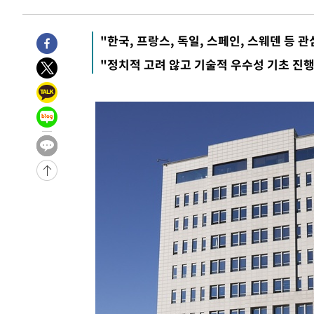
-21148초 전 >
미 사업체 일자리, 7월에 2.3만개 순감하고 그 전 2개월 1
하향수정 (2보)
-20596초 전 >
[속보] 미 사업체, 일자리 7월에 2.3만 개 줄어…실업률은
"한국, 프랑스, 독일, 스페인, 스웨덴 등 관
↓
-16459초 전 >
[속보]이 대통령 "부동산 공급 기존 사고방식 매달리지 
"정치적 고려 않고 기술적 우수성 기초 진행
실천"
-15544초 전 >
이란, "오만과 '중앙 단일 루트' 합의…북쪽 인바운드·남
운드는 임시"
-7112초 전 >
"낮 기온 소폭 하락"…수도권 폭염중대경보, 폭염경보로 
-7076초 전 >
[속보]이 대통령, '호우피해' 안동·의성 관할 4개 면 특별
포
-7039초 전 >
[단독]중수청 지원 검사들, 정원 초과 시 낮은 계급 임용…
갈 수도
-5010초 전 >
낮 최고 37도 찜통더위…곳곳 소나기·강원 많은 비[내일날
-3316초 전 >
SK하이닉스, 용인·청주 팹에 54조 투자…"AI 메모리 수요
응"
-172초 전 >
여자배구 이재영·이다영 자매, 아제르바이잔 투란VC 입단
9분 전 >
외국인 심판 성 접대 7경기 들여다보니…한국 축구 '5승 2무'
14분 전 >
[속보]코스닥, 2.86포인트(0.36%) 내린 798.81마감
14분 전 >
[속보]코스피, 6200선 약보합…0.60% 내린 6258.77에 마쳐
15분 전 >
[속보]원·달러 환율, 7.7원 내린 1416.1원 마감
16분 전 >
[속보] 노원서 40.1도 관측…서울, 2018년 이후 첫 40도
1시간 전 >
[속보]종합특검, '계엄 수용공간 확보' 신용해 前교정본부장 