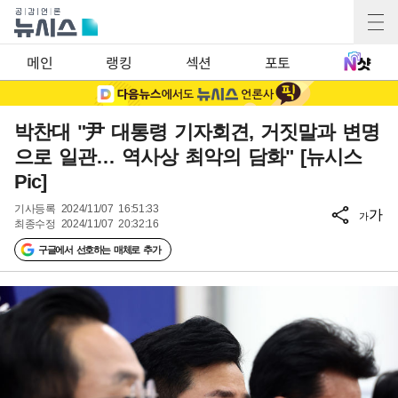
메인
랭킹
섹션
포토
박찬대 "尹 대통령 기자회견, 거짓말과 변명
으로 일관… 역사상 최악의 담화" [뉴시스
Pic]
기사등록
2024/11/07 16:51:33
가
가
최종수정
2024/11/07 20:32:16
구글에서 선호하는 매체로 추가