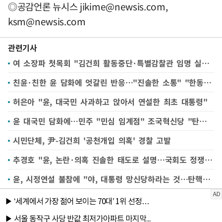
◎공감언론 뉴시스
jikime@newsis.com
,
ksm@newsis.com
관련기사
여 소장파 첫목회 "김건희 활동중단·특별감찰관 임명 실천 촉구"
친윤·친한 윤 담화에 엇갈린 반응…"진솔한 소통" "한동훈 요구 반영 제대로 안돼"
허은아 "윤, 대국민 사과하고 앉아서 연설한 최초 대통령"
윤 대국민 담화에…민주 "민심 임계점" 조국혁신당 "탄핵만이 답"
시민단체, 尹-김건희 '공천개입 의혹' 경찰 고발
추경호 "윤, 논란·의혹 진솔한 태도로 설명…국회도 정쟁 중단해야"(종합)
윤, 시정연설 불참에 "야, 대통령 망신당하라는 것…탄핵·특검 남발, 오지 말라는 것"