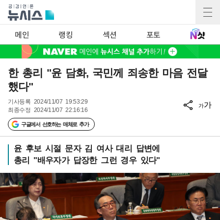
메인
랭킹
섹션
포토
한 총리 "윤 담화, 국민께 죄송한 마음 전달
했다"
기사등록
2024/11/07 19:53:29
가
가
최종수정
2024/11/07 22:16:16
구글에서 선호하는 매체로 추가
윤 후보 시절 문자 김 여사 대리 답변에
총리 "배우자가 답장한 그런 경우 있다"