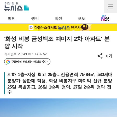
메인
랭킹
섹션
포토
'화성 비봉 금성백조 예미지 2차 아파트' 분
양 시작
기사등록
2024/11/15 14:32:52
가
가
구글에서 선호하는 매체로 추가
지하 1층~지상 최고 25층…전용면적 75·84㎡, 530세대
분양가 상한제 적용, 화성 비봉지구 마지막 신규 분양
25일 특별공급, 26일 1순위 청약, 27일 2순위 청약 접
수