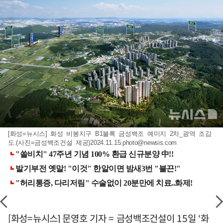
[화성=뉴시스] 화성 비봉지구 B1블록 금성백조 예미지 2차_광역 조감
도.(사진=금성백조건설 제공)
2024.11.15.photo@newsis.com
[화성=뉴시스] 문영호 기자 = 금성백조건설이 15일 ‘화