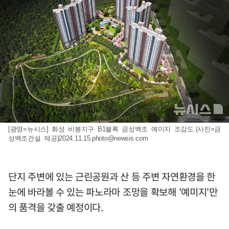
[광명=뉴시스] 화성 비봉지구 B1블록 금성백조 예미지 조감도.(사진=금
성백조건설 제공)
2024.11.15.photo@newsis.com
단지 주변에 있는 근린공원과 산 등 주변 자연환경을 한
눈에 바라볼 수 있는 파노라마 조망을 확보해 '예미지'만
의 품격을 갖출 예정이다.