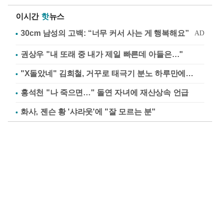
이시간
핫
뉴스
권상우 "내 또래 중 내가 제일 빠른데 아들은…"
"X돌았네" 김희철, 거꾸로 태극기 분노 하루만에…
홍석천 "나 죽으면…" 돌연 자녀에 재산상속 언급
화사, 젠슨 황 '샤라웃'에 "잘 모르는 분"