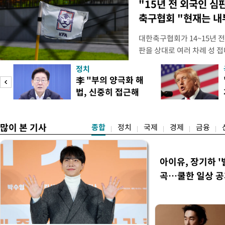
"15년 전 외국인 심
축구협회 "현재는 내
대한축구협회가 14~15년 
판을 상대로 여러 차례 성 접
구계에 따르면 국회의 한 의원
정치
년 국제심판 10여 명에게 성
李 "부의 양극화 해
축구협회는 외국인 심판과 감
법, 신중히 접근해
수십만원에서 많게는 100만
야"
많이 본 기사
종합
정치
국제
경제
금융
아이유, 장기하 '
곡…쿨한 일상 