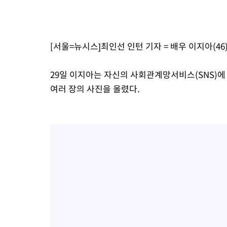
1시간 전 >
[속보]코스피, 301.88포인트(4.58%) 내린 6296.38 마감
1시간 전 >
[속보]원·달러 환율, 0.7원 내린 1423.8원 마감
2시간 전 >
"여기 떨어졌다"…다누리, 스페이스X 로켓 달 충돌 흔적 포착
[서울=뉴시스]최인선 인턴 기자 = 배우 이지아(46
3시간 전 >
손흥민, 5경기 연속골 실패…LAFC는 승부차기 끝 과달라하라 격파
5시간 전 >
내일까지 39도 '펄펄'…기상청 "태풍 지나며 폭염 잠시 꺾인다"
29일 이지아는 자신의 사회관계망서비스(SNS)에 "2
여러 장의 사진을 올렸다.