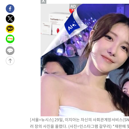
X
5시간 전 >
내일까지 39도 '펄펄'…기상청 "태풍 지나며 폭염 잠시 꺾인다"
-20022초 전 >
'월드컵 탈락 후폭풍' 축구협회…11시간 걸린 초유의 압수수색
합)
-19458초 전 >
[속보] 뉴욕증시, 혼조 출발…나스닥 0.3%↓, 다우 0.14%↑
-18251초 전 >
축구협회, 15년 전 심판 성 접대 파문에 "현재는 내부 지침 준수
-16936초 전 >
경찰, '홍명보는 2순위' 결론냈던 스포츠윤리센터도 압수수색
-2532초 전 >
[속보]합참 "北 발사체는 단거리탄도미사일…감시·경계태세 강
-2280초 전 >
日방위성, 北이 동해로 쏜 발사체는 탄도미사일 가능성
-710초 전 >
[속보] SKT, 에이닷 서비스 장애 발생…"원인 파악 중"
-116초 전 >
[속보]합참 "북, 동해상으로 미상 발사체 발사"
8분 전 >
'낮 최고 39도' 불볕더위…한밤 열대야도 계속[내일날씨]
8분 전 >
[속보]7~9일 프로야구 3연전도 폭염 취소…11일 재개
14분 전 >
"韓 외환시장 개입 관측 배경엔 美의 대한국 무역적자 있어"
17분 전 >
'월드컵 탈락 후폭풍' 축구협회…초유의 압수수색에 '충격·당황'
20분 전 >
서울 낮 37.9도, 올여름 최고치 경신…영등포 순간 '40도'
[서울=뉴시스] 29일, 이지아는 자신의 사회관계망서비스(SNS)에 
27분 전 >
[속보]종합특검, 대검 추가 압수수색…내란 중요임무종사 혐의
러 장의 사진을 올렸다. (사진=인스타그램 갈무리) *재판매 및
1시간 전 >
[속보]코스닥, 800p 회복…0.26% 오른 801.67 마감