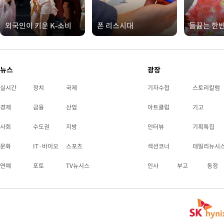
외국인이 키운 K-소비
폰 리스시대
들끓는 한
뉴스
광장
실시간
정치
국제
기자수첩
스토리칼럼
경제
금융
산업
아트클럽
기고
사회
수도권
지방
인터뷰
기획특집
문화
IT·바이오
스포츠
섹션코너
데일리뉴시
연예
포토
TV뉴시스
인사
부고
동정