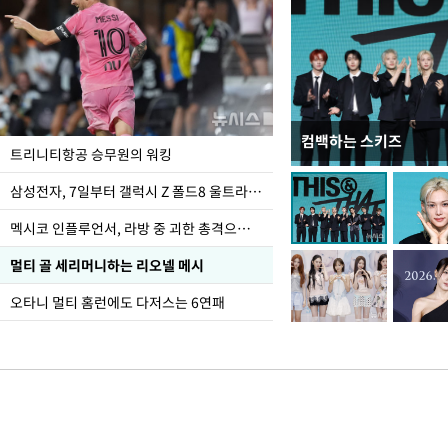
컴백하는 스키즈
입추 하루 앞둔 전남광
트리니티항공 승무원의 워킹
폭염
삼성전자, 7일부터 갤럭시 Z 폴드8 울트라·폴드8·플립8 출시
멕시코 인플루언서, 라방 중 괴한 총격으로 사망
멀티 골 세리머니하는 리오넬 메시
오타니 멀티 홈런에도 다저스는 6연패