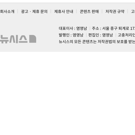
회사소개
광고 · 제휴 문의
제휴사 안내
콘텐츠 판매
저작권 규약
고
대표이사 : 염영남
주소 : 서울 중구 퇴계로 1
발행인 : 염영남
편집인 : 염영남
고충처리인
뉴시스의 모든 콘텐츠는 저작권법의 보호를 받는 바, 무