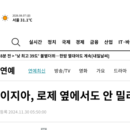
-16916초 전 >
경찰, '홍명보는 2순위' 결론냈던 스포츠윤리센터도 압수수색
-2512초 전 >
[속보]합참 "北 발사체는 단거리탄도미사일…감시·경계태세 강
2026.08.07 (금)
서울 31.1℃
-2260초 전 >
日방위성, 北이 동해로 쏜 발사체는 탄도미사일 가능성
-690초 전 >
[속보] SKT, 에이닷 서비스 장애 발생…"원인 파악 중"
-96초 전 >
[속보]합참 "북, 동해상으로 미상 발사체 발사"
실시간
정치
국제
경제
금융
산업
IT·
8분 전 >
'낮 최고 39도' 불볕더위…한밤 열대야도 계속[내일날씨]
9분 전 >
[속보]7~9일 프로야구 3연전도 폭염 취소…11일 재개
14분 전 >
"韓 외환시장 개입 관측 배경엔 美의 대한국 무역적자 있어"
연예
연예최신
방송/TV
영화
가요
드라마
17분 전 >
'월드컵 탈락 후폭풍' 축구협회…초유의 압수수색에 '충격·당황'
20분 전 >
서울 낮 37.9도, 올여름 최고치 경신…영등포 순간 '40도'
27분 전 >
[속보]종합특검, 대검 추가 압수수색…내란 중요임무종사 혐의
이지아, 로제 옆에서도 안 밀
1시간 전 >
[속보]코스닥, 800p 회복…0.26% 오른 801.67 마감
1시간 전 >
[속보]코스피, 301.88포인트(4.58%) 내린 6296.38 마감
등록 2024.11.30 05:50:00
1시간 전 >
[속보]원·달러 환율, 0.7원 내린 1423.8원 마감
2시간 전 >
"여기 떨어졌다"…다누리, 스페이스X 로켓 달 충돌 흔적 포착
3시간 전 >
손흥민, 5경기 연속골 실패…LAFC는 승부차기 끝 과달라하라 격파