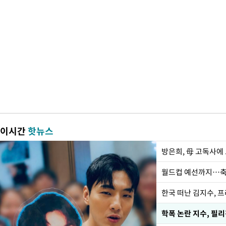
이시간
핫뉴스
방은희, 母 고독사에 
월드컵 예선까지…축
한국 떠난 김지수, 
학폭 논란 지수, 필