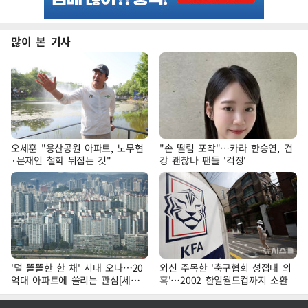
많이 본 기사
오세훈 "용산공원 아파트, 노무현
"손 떨림 포착"…카라 한승연, 건
·문재인 철학 뒤집는 것"
강 괜찮나 팬들 '걱정'
'덜 똘똘한 한 채' 시대 오나…20
외신 주목한 '축구협회 성접대 의
억대 아파트에 쏠리는 관심[세제
혹'…2002 한일월드컵까지 소환
개편, 그 이후②]