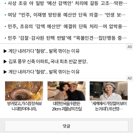
사상 초유 야 일방 '예산 감액안' 처리에 갈등 고조…막판 협상 여부 주목
여당 "민주, 이재명 방탄용 예산안 단독 의결… '민생 보루'마저 李 아래"
민주, 초유의 '감액 예산안' 예결위 단독 처리…여 압박용 카드 분석도(종합)
민주 '검찰·감사원 탄핵 반발'에 "목불인견…집단행동 중단해야"
댓글