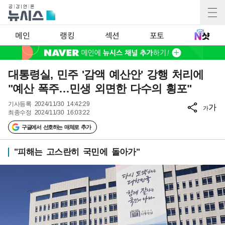
메인
랭킹
섹션
포토
대통령실, 민주 '감액 예산안' 강행 처리에
"예산 폭주…민생 외면한 다수의 횡포"
기사등록
2024/11/30 14:42:29
가
가
최종수정
2024/11/30 16:03:22
구글에서 선호하는 매체로 추가
"피해는 고스란히 국민에 돌아가"