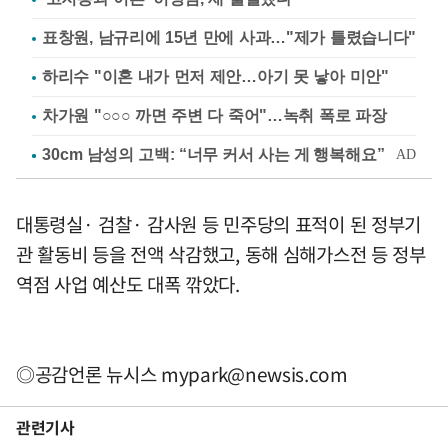
표창원, 남규리에 15년 만에 사과…"제가 틀렸습니다"
하리수 "이혼 내가 먼저 제안…아기 못 낳아 미안"
차가원 "○○○ 까면 주변 다 죽어"…녹취 폭로 파장
대통령실· 검찰· 감사원 등 민주당의 표적이 된 정부기
관 활동비 등을 전액 삭감했고, 동해 심해가스전 등 정부
역점 사업 예산도 대폭 깎았다.
◎공감언론 뉴시스
mypark@newsis.com
관련기사