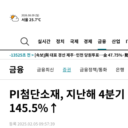
2026.08.09 (일)
서울 25.7℃
10시간 전 >
[속보]뉴욕증시 상승 마감…S&P 0.6% 나스닥 1.3%↑
-23243초 전 >
이란 "호르무즈 재개방 합의 근접…美 배상 선행돼야"
-14290초 전 >
[속보]與최고위원 제주·인천 순회경선…박선원·최민희
실시간
정치
국제
경제
금융
산업
한민수·김용 순
-14243초 전 >
[속보]김민석, 與 전대 당원투표 누적 득표율 45.42%로 
청래 44.56%
-13525초 전 >
[속보]與 대표 경선 제주·인천 당원투표…金 47.75%·
42.08%·宋 10.17%
-13059초 전 >
이강인 "아틀레티코 이적 기뻐…등번호 7번 의미보단 팀 
금융
금융최신
증권
금융정책/통화
은행
것"
-12994초 전 >
[속보]與 당대표 경선, 제주·인천 권리당원 투표 김민석 
-6768초 전 >
낮 최고 35도 '무더위'…동해안 시간당 30㎜ '강한 비'[내
-6038초 전 >
[속보]이강인 "감독님이 원하는 마음 느꼈고, 많은 트로피 
PI첨단소재, 지난해 4분
레티코 이적"
-5820초 전 >
수도권 40도 육박 '펄펄'…동해안 일부 지역엔 호의주의보
145.5%↑
-4789초 전 >
온열질환 사망자 3명 늘어…누적 환자 3000명 돌파
21분 전 >
강릉에 시간당 81.4㎜ 물폭탄…도로 잠기고 담벼락 붕괴
1시간 전 >
백운산서 80년근 천종산삼 9뿌리 발견…감정가 1.3억원
등록 2025.02.05 09:57:39
2시간 전 >
선재도서 해루질 나섰다 실종 60대, 닷새 만에 숨진 채 발견