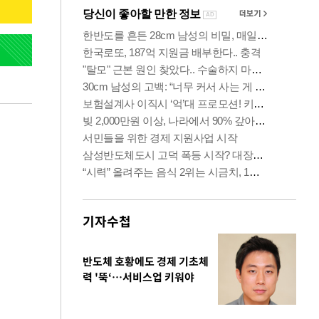
기자수첩
반도체 호황에도 경제 기초체
력 '뚝‘…서비스업 키워야