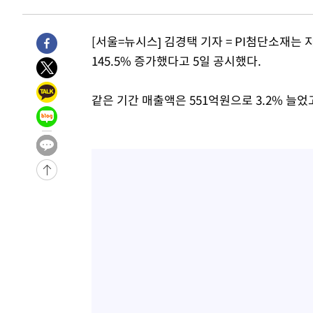
2시간 전 >
남자 농구, 나고야 아시안게임서 '홈팀' 일본과 한일전
2시간 전 >
여수 오동도 해상서 모터보트 전복…1명 사망·1명 실종
[서울=뉴시스] 김경택 기자 = PI첨단소재는
3시간 전 >
극한폭염 한풀 꺾이지만…'낮 최고 35도' 무더위, 열대야 계
145.5% 증가했다고 5일 공시했다.
날씨]
4시간 전 >
축구협회 "압수수색·성접대 논란 사과…쇄신의 기회로 삼겠
5시간 전 >
[속보]'압수수색·성접대 논란' 축구협회 "실망과 걱정 안겨드
같은 기간 매출액은 551억원으로 3.2% 늘
8시간 전 >
'최고 37도' 폭염 지속…강원동해안 최대 150㎜ 비
10시간 전 >
[속보]뉴욕증시 상승 마감…S&P 0.6% 나스닥 1.3%↑
-23243초 전 >
이란 "호르무즈 재개방 합의 근접…美 배상 선행돼야"
-14290초 전 >
[속보]與최고위원 제주·인천 순회경선…박선원·최민희
한민수·김용 순
-14243초 전 >
[속보]김민석, 與 전대 당원투표 누적 득표율 45.42%로 
청래 44.56%
-13525초 전 >
[속보]與 대표 경선 제주·인천 당원투표…金 47.75%·
42.08%·宋 10.17%
-13059초 전 >
이강인 "아틀레티코 이적 기뻐…등번호 7번 의미보단 팀 
것"
-12994초 전 >
[속보]與 당대표 경선, 제주·인천 권리당원 투표 김민석 
-6768초 전 >
낮 최고 35도 '무더위'…동해안 시간당 30㎜ '강한 비'[내
-6038초 전 >
[속보]이강인 "감독님이 원하는 마음 느꼈고, 많은 트로피 
레티코 이적"
-5820초 전 >
수도권 40도 육박 '펄펄'…동해안 일부 지역엔 호의주의보