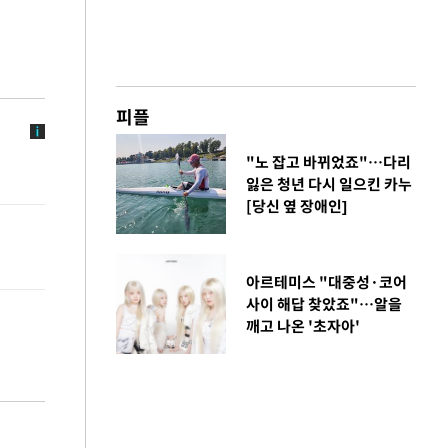
피플
"노 잡고 바뀌었죠"…다리
잃은 청년 다시 일으킨 카누
[당신 옆 장애인]
아르테미스 "대중성·코어
사이 해답 찾았죠"…알을
깨고 나온 '초자아'