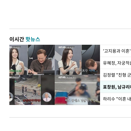
이시간
핫뉴스
'고지용과 이혼'
유혜정, 자궁적
김정렬 "친형 
하리수 "이혼 