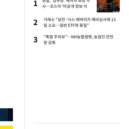
 출
경찰, '김부장' 제작사 회장 수
1
1
사…코스닥 '미공개 정보 이
용' 의혹
승연, 건강 괜찮나
거래소 "삼전·닉스 레버리지 예비심사에 13
2
2
일 소요…일반 ETF와 동일"
절 태극기 현수막에
"폭염 주의보"…NH농협생명, 농업인 안전
3
3
망 강화
 다 죽어"…전세금
4
근조화환, 왜?[뉴
5
대 의혹'…2002
6
임서 '홈팀' 일본
7