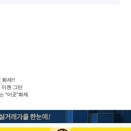
'고지용과 이혼' 허양임, 새
1
발했다
"손 떨림 포착"…카라 한
2
팬들 '걱정'
김희철, 거꾸로 걸린 광복
3
"X돌았네"
차가원 "○○○ 까면 주변
4
속[다음주
미반환 속 녹취 폭로 파장
다"
용산어린이정원 앞 즐비한 
려 죄송"
5
시스Pic]
외신 주목한 '축구협회 성접
6
한일월드컵까지 소환
남자 농구, 나고야 아시안게
7
과 한일전