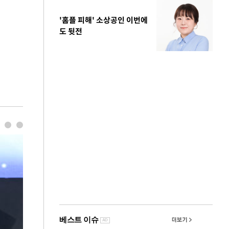
'홈플 피해' 소상공인 이번에
도 뒷전