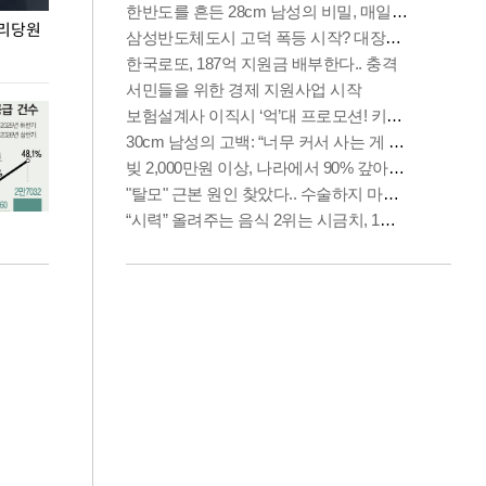
권리당원
무더위 잊는 도심형 여름 축제 '2026 서울 바캉스
용산어린이정원 앞
페스티벌'