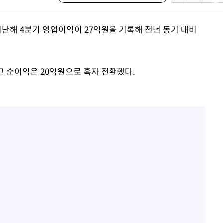
 지난해 4분기 영업이익이 27억원을 기록해 전년 동기 대비
속[다음주
다"
려 죄송"
었고 순이익은 20억원으로 흑자 전환했다.
·서미화·
1위… 정
鄭
위해 뛸
승리
일날씨]
원해 아틀