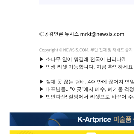
-4789초 전 >
온열질환 사망자 3명 늘어…누적 환자 3000명 돌파
21분 전 >
강릉에 시간당 81.4㎜ 물폭탄…도로 잠기고 담벼락 붕괴
1시간 전 >
백운산서 80년근 천종산삼 9뿌리 발견…감정가 1.3억원
2시간 전 >
선재도서 해루질 나섰다 실종 60대, 닷새 만에 숨진 채 발견
◎공감언론 뉴시스
mrkt@newsis.com
2시간 전 >
남자 농구, 나고야 아시안게임서 '홈팀' 일본과 한일전
2시간 전 >
여수 오동도 해상서 모터보트 전복…1명 사망·1명 실종
Copyright © NEWSIS.COM, 무단 전재 및 재배포 금지
3시간 전 >
극한폭염 한풀 꺾이지만…'낮 최고 35도' 무더위, 열대야 계
날씨]
4시간 전 >
축구협회 "압수수색·성접대 논란 사과…쇄신의 기회로 삼겠
5시간 전 >
[속보]'압수수색·성접대 논란' 축구협회 "실망과 걱정 안겨드
8시간 전 >
'최고 37도' 폭염 지속…강원동해안 최대 150㎜ 비
10시간 전 >
[속보]뉴욕증시 상승 마감…S&P 0.6% 나스닥 1.3%↑