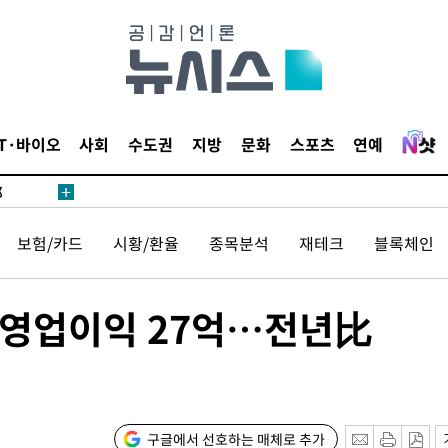
·서미화·
IT·바이오
사회
수도권
지방
문화
스포츠
연예
1위… 정
鄭
위해 뛸
보험/카드
시황/환율
종목분석
재테크
블록체인
승리
일날씨]
원해 아틀
기 영업이익 27억…전년比
구글에서 선호하는 매체로 추가