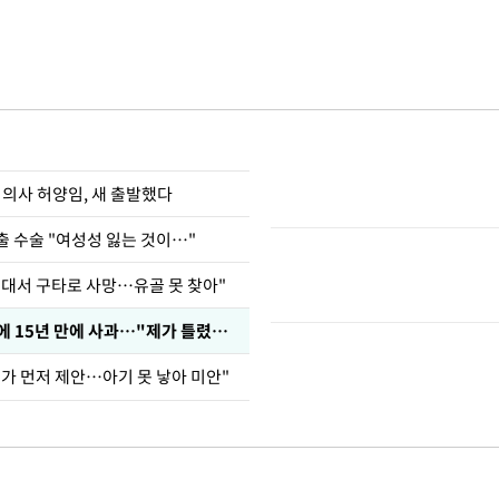
 의사 허양임, 새 출발했다
출 수술 "여성성 잃는 것이…"
군대서 구타로 사망…유골 못 찾아"
표창원, 남규리에 15년 만에 사과…"제가 틀렸습니다"
내가 먼저 제안…아기 못 낳아 미안"