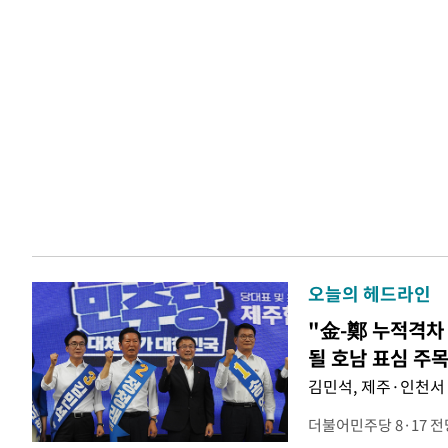
오늘의 헤드라인
"金-鄭 누적격차 
될 호남 표심 주
김민석, 제주·인천서 
더불어민주당 8·17 