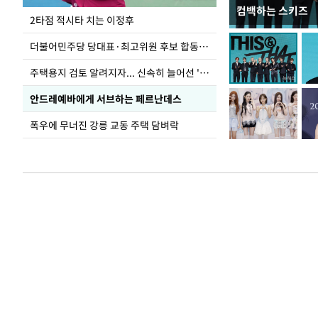
컴백하는 스키즈
이번주 국회에는 무
2타점 적시타 치는 이정후
더불어민주당 당대표·최고위원 후보 합동연설회
주택용지 검토 알려지자... 신속히 늘어선 '근조화환'
안드레예바에게 서브하는 페르난데스
폭우에 무너진 강릉 교동 주택 담벼락