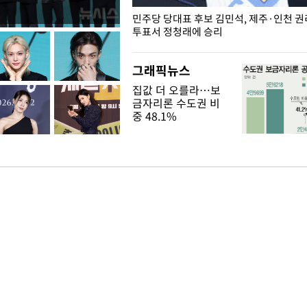
슨 일이? [뉴시스국회토pic]
민주당 당대표 후보 김민석, 제주·인천 
투표서 정청래에 승리
그래픽뉴스
집값 더 오를라…보
금자리론 수도권 비
중 48.1%