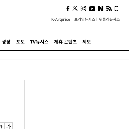
K-Artprice
프라임뉴시스
위클리뉴시스
광장
포토
TV뉴시스
제휴 콘텐츠
제보