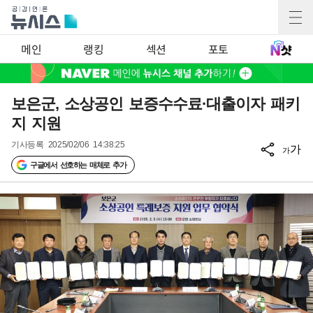
메인
랭킹
섹션
포토
보은군, 소상공인 보증수수료·대출이자 패키
지 지원
기사등록
2025/02/06 14:38:25
가
가
구글에서 선호하는 매체로 추가