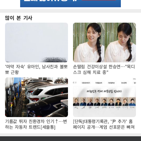
많이 본 기사
'마약 자숙' 유아인, 남사친과 볼뽀
손떨림 건강이상설 한승연…"목디
뽀 근황
스크 심해 치료 중"
기름값 뛰자 친환경차 인기↑…변
[단독]대통령기록관, '尹 추가' 홈
하는 자동차 트렌드[세쓸통]
페이지 공개…계엄 선포문은 빠져