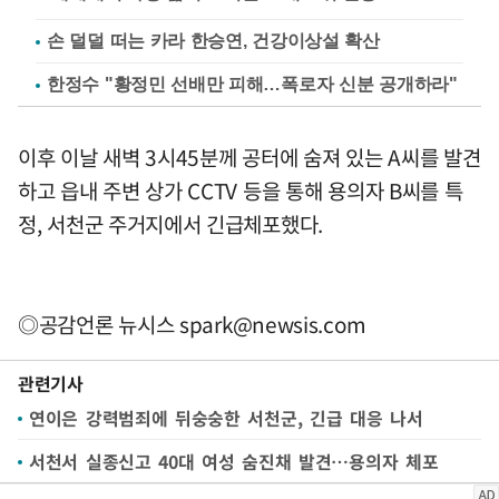
손 덜덜 떠는 카라 한승연, 건강이상설 확산
한정수 "황정민 선배만 피해…폭로자 신분 공개하라"
이후 이날 새벽 3시45분께 공터에 숨져 있는 A씨를 발견
하고 읍내 주변 상가 CCTV 등을 통해 용의자 B씨를 특
정, 서천군 주거지에서 긴급체포했다.
◎공감언론 뉴시스
spark@newsis.com
관련기사
연이은 강력범죄에 뒤숭숭한 서천군, 긴급 대응 나서
서천서 실종신고 40대 여성 숨진채 발견…용의자 체포