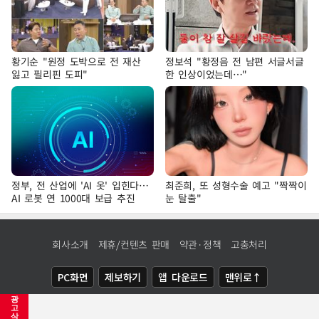
황기순 "원정 도박으로 전 재산
정보석 "황정음 전 남편 서글서글
잃고 필리핀 도피"
한 인상이었는데…"
정부, 전 산업에 'AI 옷' 입힌다…
최준희, 또 성형수술 예고 "짝짝이
AI 로봇 연 1000대 보급 추진
눈 탈출"
회사소개
제휴/컨텐츠 판매
약관·정책
고충처리
PC화면
제보하기
앱 다운로드
맨위로↑
광
COPYRIGHTⓒ
NEWSIS
ALL RIGHTS RESERVED.
고
삭