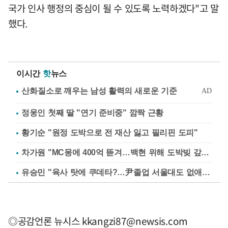
국가 인사 행정의 중심이 될 수 있도록 노력하겠다"고 말
했다.
이시간
핫
뉴스
정웅인 첫째 딸 "연기 준비중" 깜짝 근황
황기순 "원정 도박으로 전 재산 잃고 필리핀 도피"
차가원 "MC몽에 400억 뜯겨…백현 위해 도박빚 갚아줘"
유승민 "육사 탓에 쿠데타?…尹졸업 서울대도 없애나"
◎공감언론 뉴시스
kkangzi87@newsis.com