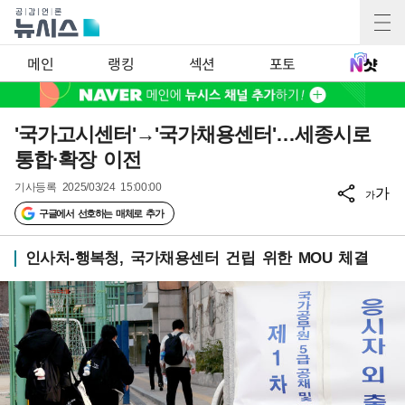
메인
랭킹
섹션
포토
'국가고시센터'→'국가채용센터'…세종시로
통합·확장 이전
기사등록
2025/03/24 15:00:00
가
가
구글에서 선호하는 매체로 추가
인사처-행복청, 국가채용센터 건립 위한 MOU 체결