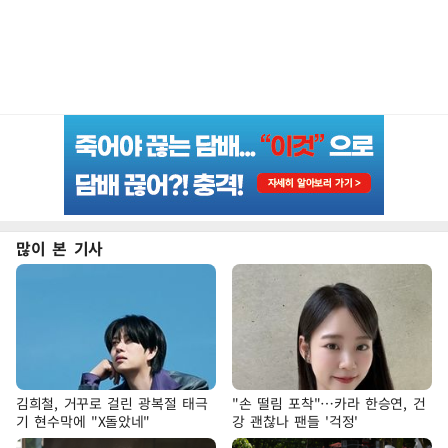
많이 본 기사
김희철, 거꾸로 걸린 광복절 태극
"손 떨림 포착"…카라 한승연, 건
기 현수막에 "X돌았네"
강 괜찮나 팬들 '걱정'