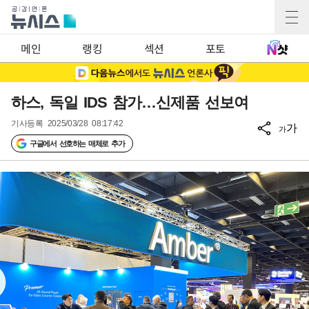
메인
랭킹
섹션
포토
하스, 독일 IDS 참가…신제품 선보여
기사등록
2025/03/28 08:17:42
가
가
구글에서 선호하는 매체로 추가