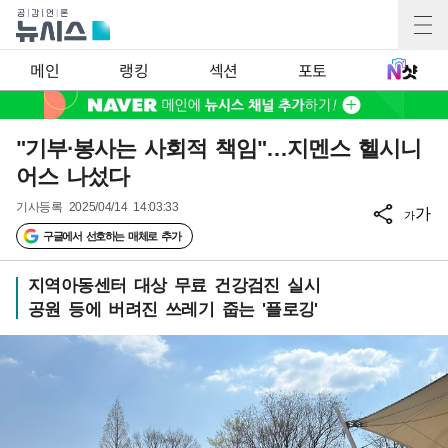
메인
랭킹
섹션
포토
"기부·봉사는 사회적 책임"…지멘스 헬시니
어스 나섰다
기사등록
2025/04/14 14:03:33
가
가
구글에서 선호하는 매체로 추가
지역아동센터 대상 무료 건강검진 실시
공원 등에 버려진 쓰레기 줍는 '플로깅'