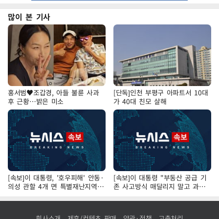
많이 본 기사
홍서범♥조갑경, 아들 불륜 사과
[단독]인천 부평구 아파트서 10대
후 근황…밝은 미소
가 40대 친모 살해
[속보]이 대통령, '호우피해' 안동·
[속보]이 대통령 "부동산 공급 기
의성 관할 4개 면 특별재난지역
존 사고방식 매달리지 말고 과감
선포
히 실천"
회사소개
제휴/컨텐츠 판매
약관·정책
고충처리