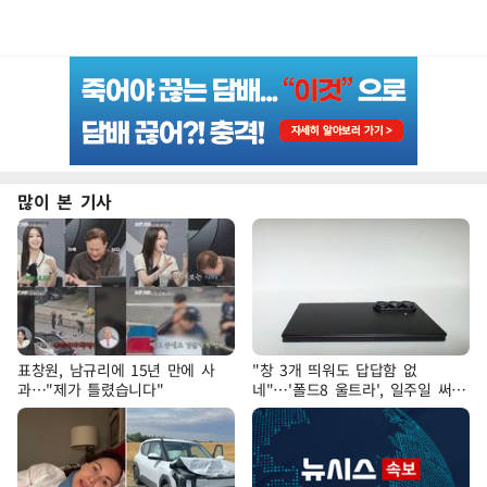
많이 본 기사
표창원, 남규리에 15년 만에 사
"창 3개 띄워도 답답함 없
과…"제가 틀렸습니다"
네"…'폴드8 울트라', 일주일 써보
니