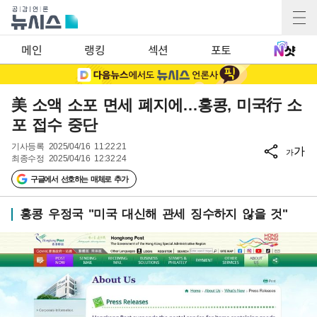
메인
랭킹
섹션
포토
美 소액 소포 면세 폐지에…홍콩, 미국行 소
포 접수 중단
기사등록
2025/04/16 11:22:21
가
가
최종수정
2025/04/16 12:32:24
구글에서 선호하는 매체로 추가
홍콩 우정국 "미국 대신해 관세 징수하지 않을 것"