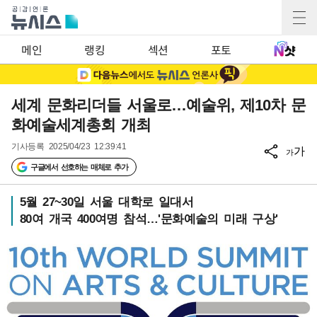
메인
랭킹
섹션
포토
세계 문화리더들 서울로…예술위, 제10차 문
화예술세계총회 개최
기사등록
2025/04/23 12:39:41
가
가
구글에서 선호하는 매체로 추가
5월 27~30일 서울 대학로 일대서
80여 개국 400여명 참석…'문화예술의 미래 구상'