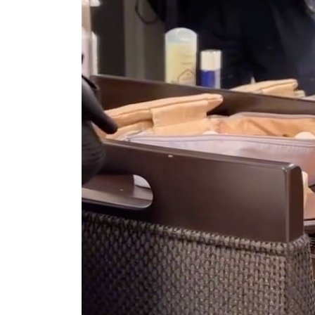
-4676초 전 >
[속보] 뉴욕증시, 일제 하락 마감…나스닥 0.06%↓