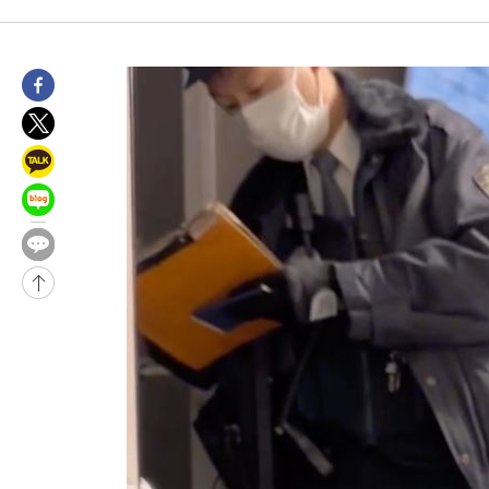
25.3%↑
-25874초 전 >
[속보]'채상병 순직 책임' 임성근, 항소심도 징역 3년
-25740초 전 >
[속보]종합특검, '관저이전 봐주기 감사' 유병호 구속기소
-22340초 전 >
민주 콩고 에볼라환자 4천명 돌파, 4053명 발생 1850명 사망
-21590초 전 >
[속보]'300억원대 사기 혐의' 차가원 대표 구속 송치
-20784초 전 >
"미 전국적 살모네라 식중독 원인은 멕시코산 할라피뇨"-- CD
-19297초 전 >
[속보]경찰·노동부, HL만도 평택사업장 끼임 사망 관련 압수
-19178초 전 >
[속보]합수본, '투표율 허위 입력' 중앙·서울·경기도 선관위 등
압수수색
-18933초 전 >
[속보]원·달러 환율, 오전 9시 1423.8원
-18729초 전 >
[속보]삼성전자·SK하이닉스 동반 강보합…1%대 상승 출발
-18715초 전 >
[속보]코스닥, 5.95포인트(0.74%) 상승한 807.62개장
-18683초 전 >
[속보]코스피, 6300선 재탈환…1.09% 오른 6365.07 개장
-15848초 전 >
시리아 다마스쿠스 교외에서 미니버스 폭발.. 14명 부상, 3명은
태
-15146초 전 >
입추에도 극한더위…서울 낮 39도 '폭염중대경보'
-10110초 전 >
이란, 호르무즈서 "적국 목표물들"과 대치로 남부 케슘섬에서 
례 큰 폭발음
-8825초 전 >
[속보]美, 폴리실리콘 수입 규제…파생제품 15% 관세, 120일 후
효
-6976초 전 >
[속보]트럼프, 美 원정출산 금지 행정명령 서명