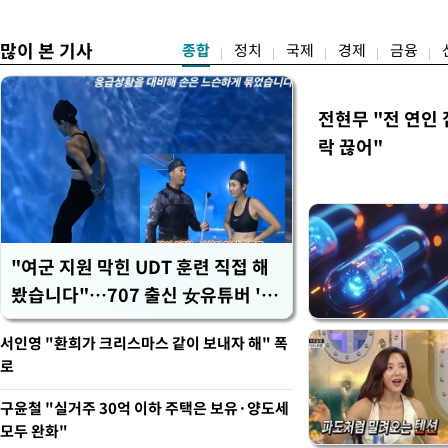
송
제청"
많이 본 기사
종합
정치
국제
경제
금융
전현무 "전 연인
락 끊어"
"여군 지원 막힌 UDT 훈련 직접 해
봤습니다"…707 출신 女유튜버 '완
벽 소화'
서인영 "환희가 크리스마스 같이 보내자 해" 폭
로
구윤철 "실거주 30억 이하 주택은 보유·양도세
모두 완화"