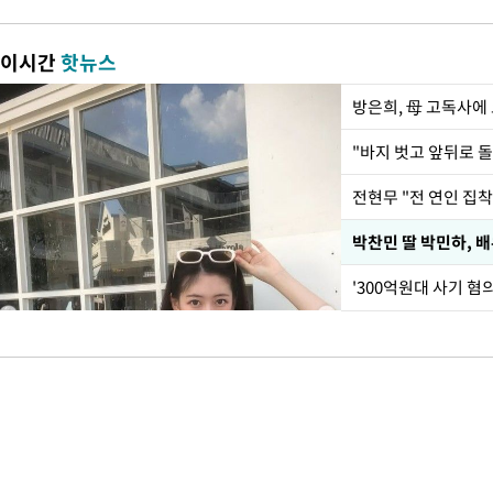
이시간
핫뉴스
방은희, 母 고독사에 
전현무 "전 연인 집
'300억원대 사기 혐