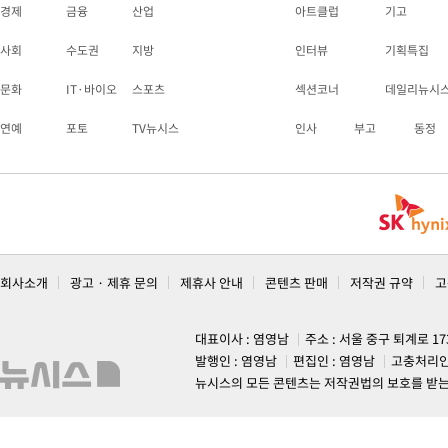
경제
금융
산업
아트클럽
기고
사회
수도권
지방
인터뷰
기획특집
문화
IT·바이오
스포츠
섹션코너
데일리뉴시
연예
포토
TV뉴시스
인사
부고
동정
회사소개
광고 · 제휴 문의
제휴사 안내
콘텐츠 판매
저작권 규약
고
대표이사 : 염영남
주소 : 서울 중구 퇴계로 1
발행인 : 염영남
편집인 : 염영남
고충처리인
뉴시스의 모든 콘텐츠는 저작권법의 보호를 받는 바, 무