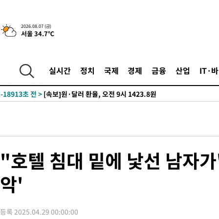
-22320초 전 >
민주 콩고 에볼라환자 4천명 돌파, 4053명 발생 1850명 사망
-21570초 전 >
[속보]'300억원대 사기 혐의' 차가원 대표 구속 송치
2026.08.07 (금)
서울 34.7℃
-20764초 전 >
"미 전국적 살모네라 식중독 원인은 멕시코산 할라피뇨"-- CD
-19277초 전 >
[속보]경찰·노동부, HL만도 평택사업장 끼임 사망 관련 압수
-19158초 전 >
[속보]합수본, '투표율 허위 입력' 중앙·서울·경기도 선관위 등
실시간
정치
국제
경제
금융
산업
IT·
압수수색
-18913초 전 >
[속보]원·달러 환율, 오전 9시 1423.8원
-18709초 전 >
[속보]삼성전자·SK하이닉스 동반 강보합…1%대 상승 출발
-18695초 전 >
[속보]코스닥, 5.95포인트(0.74%) 상승한 807.62개장
-18663초 전 >
[속보]코스피, 6300선 재탈환…1.09% 오른 6365.07 개장
-15828초 전 >
시리아 다마스쿠스 교외에서 미니버스 폭발.. 14명 부상, 3명은
태
-15126초 전 >
입추에도 극한더위…서울 낮 39도 '폭염중대경보'
"호텔 침대 밑에 낯선 남자가
-10090초 전 >
이란, 호르무즈서 "적국 목표물들"과 대치로 남부 케슘섬에서 
례 큰 폭발음
악'
-8805초 전 >
[속보]美, 폴리실리콘 수입 규제…파생제품 15% 관세, 120일 후
효
-6956초 전 >
[속보]트럼프, 美 원정출산 금지 행정명령 서명
-4656초 전 >
[속보] 뉴욕증시, 일제 하락 마감…나스닥 0.06%↓
등록 2025.04.29 00:00:00
-28714초 전 >
[속보] 7월 중국 수출 23.9%↑ 수입 27.5%↑…무역총액