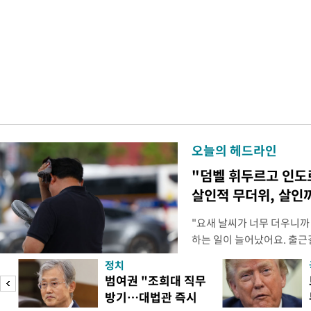
오늘의 헤드라인
"덤벨 휘두르고 인도
살인적 무더위, 살인
"요새 날씨가 너무 더우니까
하는 일이 늘어났어요. 출근
거나, 누가 길을 막고 서 있
정치
(40대 직장인 A씨) 유례없
범여권 "조희대 직무
에도 쉽게 짜증을 내거나 
방기…대법관 즉시
있다. 높은 기온과 습도가 