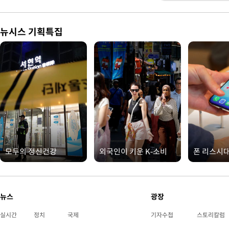
뉴시스 기획특집
모두의 정신건강
외국인이 키운 K-소비
폰 리스시
뉴스
광장
실시간
정치
국제
기자수첩
스토리칼럼