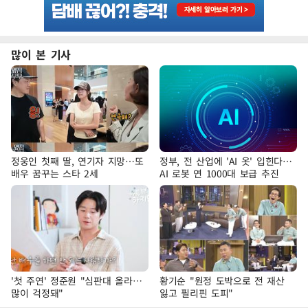
많이 본 기사
정웅인 첫째 딸, 연기자 지망…또
정부, 전 산업에 'AI 옷' 입힌다…
배우 꿈꾸는 스타 2세
AI 로봇 연 1000대 보급 추진
'첫 주연' 정준원 "심판대 올라…
황기순 "원정 도박으로 전 재산
많이 걱정돼"
잃고 필리핀 도피"