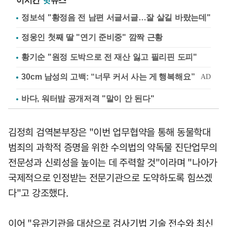
이시간
핫
뉴스
정보석 "황정음 전 남편 서글서글…잘 살길 바랐는데"
정웅인 첫째 딸 "연기 준비중" 깜짝 근황
황기순 "원정 도박으로 전 재산 잃고 필리핀 도피"
바다, 워터밤 공개저격 "말이 안 된다"
김정희 검역본부장은 "이번 업무협약을 통해 동물학대
범죄의 과학적 증명을 위한 수의법의 약독물 진단업무의
전문성과 신뢰성을 높이는 데 주력할 것"이라며 "나아가
국제적으로 인정받는 전문기관으로 도약하도록 힘쓰겠
다"고 강조했다.
이어 "유관기관을 대상으로 검사기법 기술 전수와 최신