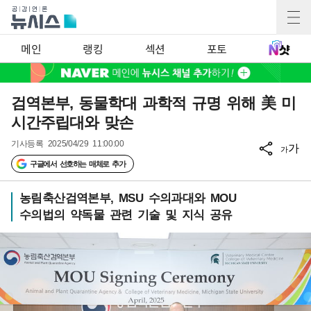
메인
랭킹
섹션
포토
검역본부, 동물학대 과학적 규명 위해 美 미
시간주립대와 맞손
기사등록
2025/04/29 11:00:00
가
가
구글에서 선호하는 매체로 추가
농림축산검역본부, MSU 수의과대와 MOU
수의법의 약독물 관련 기술 및 지식 공유