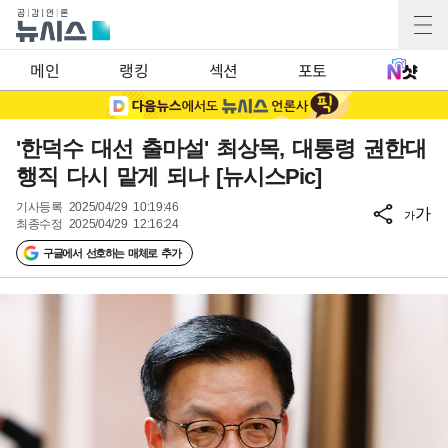
메인
랭킹
섹션
포토
'한덕수 대선 출마설' 최상목, 대통령 권한대
행직 다시 맡게 되나 [뉴시스Pic]
기사등록
2025/04/29 10:19:46
가
가
최종수정
2025/04/29 12:16:24
구글에서 선호하는 매체로 추가