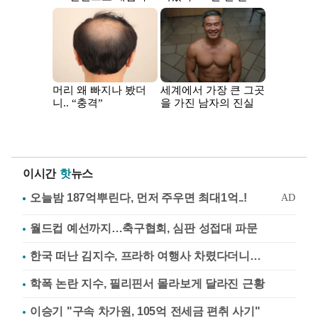
이시간
핫
뉴스
월드컵 예선까지…축구협회, 심판 성접대 파문
한국 떠난 김지수, 프라하 여행사 차렸다더니…
학폭 논란 지수, 필리핀서 몰라보게 달라진 근황
이승기 "구속 차가원, 105억 전세금 편취 사기"