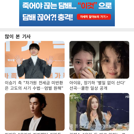
많이 본 기사
이승기 측 "차가원 전세금 미반환
아이유, 장기하 '별일 없이 산다'
은 고도의 사기 수법…엄벌 원해"
선곡…쿨한 일상 공개