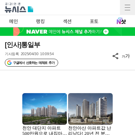
메인
랭킹
섹션
포토
[인사]통일부
기사등록
2025/04/30 10:09:54
가
가
구글에서 선호하는 매체로 추가