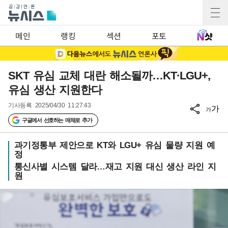
메인
랭킹
섹션
포토
SKT 유심 교체 대란 해소될까…KT·LGU+,
유심 생산 지원한다
기사등록
2025/04/30 11:27:43
가
가
구글에서 선호하는 매체로 추가
과기정통부 제안으로 KT와 LGU+ 유심 물량 지원 예
정
통신사별 시스템 달라…재고 지원 대신 생산 라인 지
원