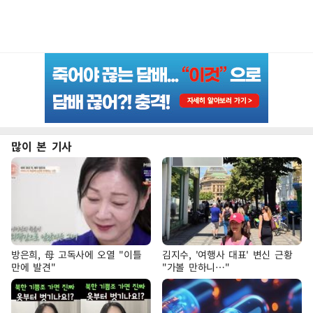
많이 본 기사
방은희, 母 고독사에 오열 "이틀
김지수, '여행사 대표' 변신 근황
만에 발견"
"가볼 만하니…"