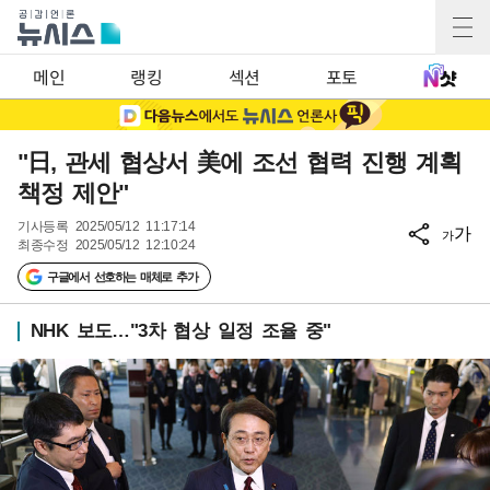
메인
랭킹
섹션
포토
"日, 관세 협상서 美에 조선 협력 진행 계획
책정 제안"
기사등록
2025/05/12 11:17:14
가
가
최종수정
2025/05/12 12:10:24
구글에서 선호하는 매체로 추가
NHK 보도…"3차 협상 일정 조율 중"