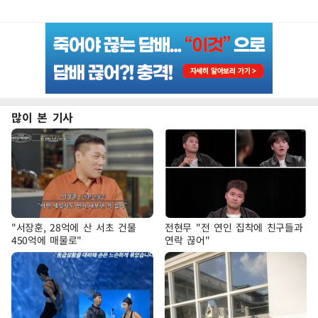
많이 본 기사
"서장훈, 28억에 산 서초 건물
전현무 "전 연인 집착에 친구들과
450억에 매물로"
연락 끊어"