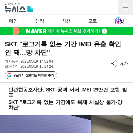
메인
랭킹
섹션
포토
SKT "로그기록 없는 기간 IMEI 유출 확인
안 돼…망 차단"
기사등록
2025/05/19 14:52:04
가
가
최종수정
2025/05/19 15:14:24
구글에서 선호하는 매체로 추가
민관합동조사단, SKT 공격 서버 IMEI 29만건 포함 발
표
SKT "로그기록 없는 기간에도 복제 사실상 불가·망
차단"