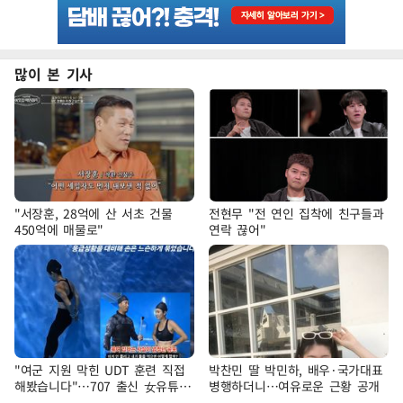
많이 본 기사
"서장훈, 28억에 산 서초 건물
전현무 "전 연인 집착에 친구들과
450억에 매물로"
연락 끊어"
"여군 지원 막힌 UDT 훈련 직접
박찬민 딸 박민하, 배우·국가대표
해봤습니다"…707 출신 女유튜버
병행하더니…여유로운 근황 공개
'완벽 소화'