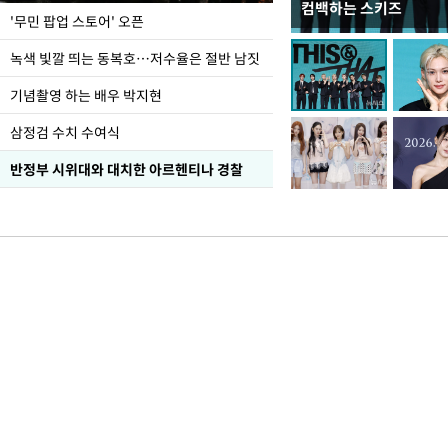
컴백하는 스키즈
지석천 뒤덮은 개구리
'무민 팝업 스토어' 오픈
녹색 빛깔 띄는 동복호…저수율은 절반 남짓
기념촬영 하는 배우 박지현
삼정검 수치 수여식
반정부 시위대와 대치한 아르헨티나 경찰