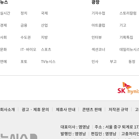
뉴스
광장
실시간
정치
국제
기자수첩
스토리칼럼
경제
금융
산업
아트클럽
기고
사회
수도권
지방
인터뷰
기획특집
문화
IT·바이오
스포츠
섹션코너
데일리뉴시
연예
포토
TV뉴시스
인사
부고
동정
회사소개
광고 · 제휴 문의
제휴사 안내
콘텐츠 판매
저작권 규약
고
대표이사 : 염영남
주소 : 서울 중구 퇴계로 1
발행인 : 염영남
편집인 : 염영남
고충처리인