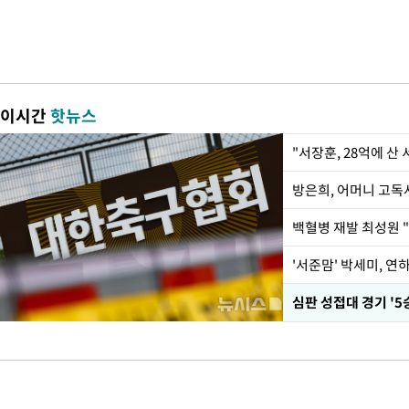
이시간
핫뉴스
"서장훈, 28억에 산
방은희, 어머니 고독사
백혈병 재발 최성원 "
'서준맘' 박세미, 연