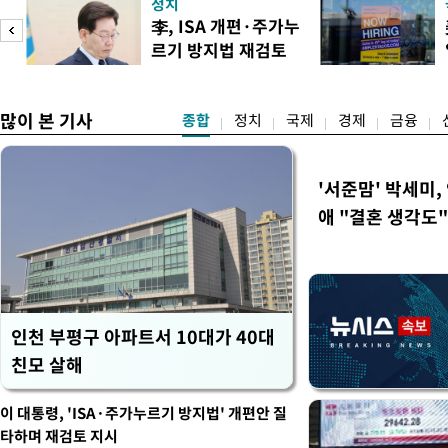
정치
이란혁명수비대(IRGC) 자
李, ISA 개편·주가누
래소와, 이란의 해외 석유 판
르기 방지법 재검토
트워크를 각각 제재한다고 
도
지시
많이 본 기사
종합
정치
국제
경제
금융
'서준맘' 박세미,
애 "결혼 생각도"
인천 부평구 아파트서 10대가 40대
친모 살해
이 대통령, 'ISA·주가누르기 방지법' 개편안 질
타하며 재검토 지시