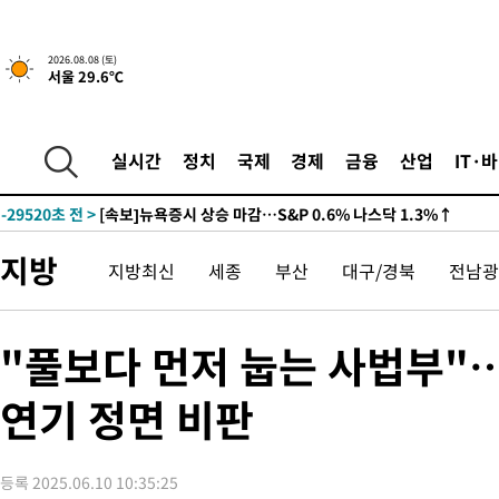
2026.08.08 (토)
서울 29.6℃
실시간
정치
국제
경제
금융
산업
IT·
-29520초 전 >
[속보]뉴욕증시 상승 마감…S&P 0.6% 나스닥 1.3%↑
지방
지방최신
세종
부산
대구/경북
전남광
"풀보다 먼저 눕는 사법부"
연기 정면 비판
등록 2025.06.10 10:35:25