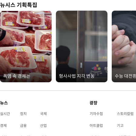
뉴시스 기획특집
폭염 속 경제는
형사사법 지각 변동
수능 대전
뉴스
광장
실시간
정치
국제
기자수첩
스토리칼럼
경제
금융
산업
아트클럽
기고