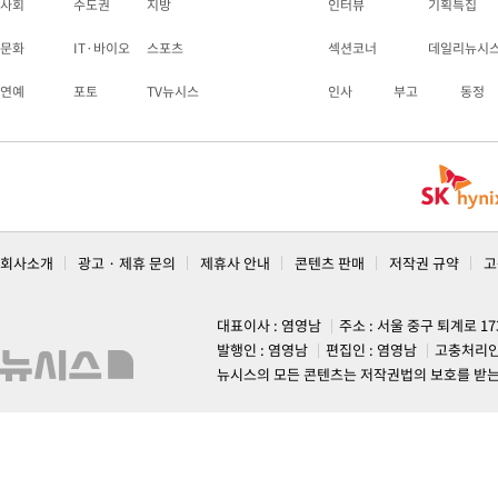
사회
수도권
지방
인터뷰
기획특집
문화
IT·바이오
스포츠
섹션코너
데일리뉴시
연예
포토
TV뉴시스
인사
부고
동정
회사소개
광고 · 제휴 문의
제휴사 안내
콘텐츠 판매
저작권 규약
고
대표이사 : 염영남
주소 : 서울 중구 퇴계로 1
발행인 : 염영남
편집인 : 염영남
고충처리인
뉴시스의 모든 콘텐츠는 저작권법의 보호를 받는 바, 무