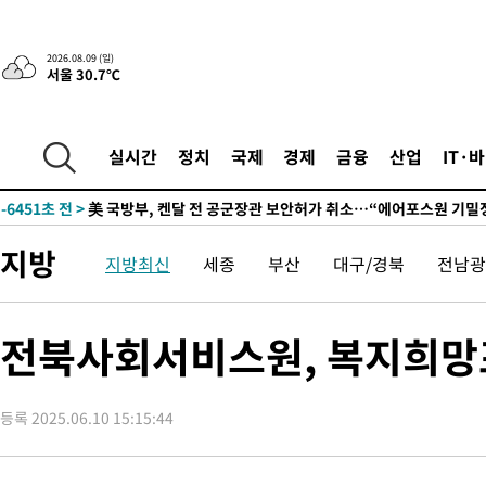
-6395초 전 >
“美 이란전 무기 소진…북한과 분쟁시 주한 미군 취약해질 수 있
-20997초 전 >
'여긴 20도, 저긴 50도'…열화상 카메라로 본 폭염 저감시설 '
2026.08.09 (일)
서울 30.7℃
차'
-20468초 전 >
콜롬비아 신임 우파 대통령 취임 하루만에 차량폭탄 폭발 사건
-14062초 전 >
튀르키예 외무장관, "메카 3국 방위협정은 이란이 목표 아냐 "
-11270초 전 >
이군이 불법 군시설 건설한 레바논 남부에서 레바논군 3명 폭
실시간
정치
국제
경제
금융
산업
IT·
부상
-8387초 전 >
[속보]美중부 사령관, 이스라엘 긴급방문 다중화된 전선 상황 논
-6451초 전 >
美 국방부, 켄달 전 공군장관 보안허가 취소…“에어포스원 기밀
언론 누출”
-6420초 전 >
‘축구의 신’ 아르헨티나 축구 선수 메시의 부친 지병 별세
지방
지방최신
세종
부산
대구/경북
전남광
-6395초 전 >
“美 이란전 무기 소진…북한과 분쟁시 주한 미군 취약해질 수 있
-20997초 전 >
'여긴 20도, 저긴 50도'…열화상 카메라로 본 폭염 저감시설 '
차'
-20468초 전 >
콜롬비아 신임 우파 대통령 취임 하루만에 차량폭탄 폭발 사건
전북사회서비스원, 복지희망포
-14062초 전 >
튀르키예 외무장관, "메카 3국 방위협정은 이란이 목표 아냐 "
-11270초 전 >
이군이 불법 군시설 건설한 레바논 남부에서 레바논군 3명 폭
부상
등록 2025.06.10 15:15:44
-8387초 전 >
[속보]美중부 사령관, 이스라엘 긴급방문 다중화된 전선 상황 논
-6451초 전 >
美 국방부, 켄달 전 공군장관 보안허가 취소…“에어포스원 기밀
언론 누출”
-6420초 전 >
‘축구의 신’ 아르헨티나 축구 선수 메시의 부친 지병 별세