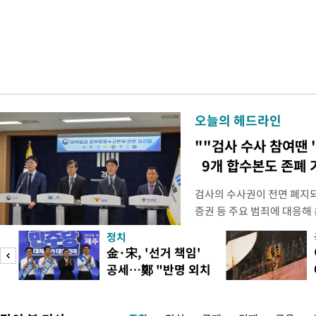
오늘의 헤드라인
""검사 수사 참여땐 
9개 합수본도 존폐 
검사의 수사권이 전면 폐지
증권 등 주요 범죄에 대응해
새로운 쟁점으로 떠올랐다. 
정치
여 근거가 사라지면서 현행
피
金·宋, '선거 책임'
이다. 9일 법조계에 따르면
공세…鄭 "반명 외치
사의 수사권이 박탈되면서, 
며 분열"
은 법적