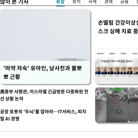
많이 본 기사
종합
정치
국제
경제
금융
손떨림 건강이상
스크 심해 치료 중
'마약 자숙' 유아인, 남사친과 볼뽀
뽀 근황
美중부 사령관, 이스라엘 긴급방문 다중화된 전
선 상황 논의
공장 로봇의 '두뇌'를 잡아라…IT서비스, 피지
컬 AI 경쟁