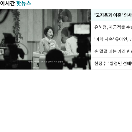
이시간
핫뉴스
'고지용과 이혼' 의사
유혜정, 자궁적출 수
'마약 자숙' 유아인,
손 덜덜 떠는 카라 