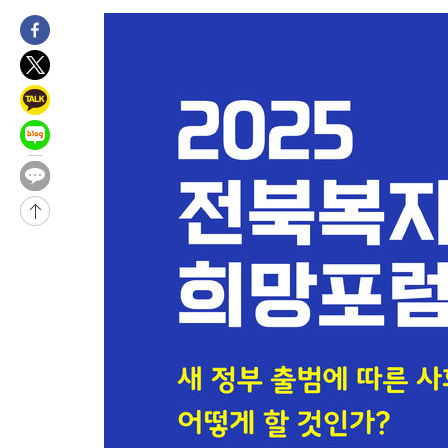
-6395초 전 >
“美 이란전 무기 소진…북한과 분쟁시 주한 미군 취약해질 수 있