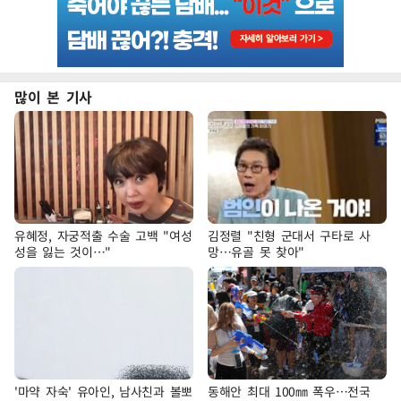
많이 본 기사
유혜정, 자궁적출 수술 고백 "여성
김정렬 "친형 군대서 구타로 사
성을 잃는 것이…"
망…유골 못 찾아"
'마약 자숙' 유아인, 남사친과 볼뽀
동해안 최대 100㎜ 폭우…전국