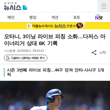
메인
랭킹
섹션
포토
오타니, 3이닝 라이브 피칭 소화…다저스 마
이너리거 상대 6K 기록
기사등록
2025/06/11 09:43:43
가
가
구글에서 선호하는 매체로 추가
시즌 3번째 라이브 피칭…44구 던져 안타·사사구 1개
씩