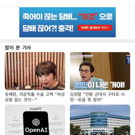
많이 본 기사
유혜정, 자궁적출 수술 고백 "여성
김정렬 "친형 군대서 구타로 사
성을 잃는 것이…"
망…유골 못 찾아"