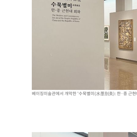
베이징미술관에서 개막한 '수묵별미(水墨別美): 한·중 근현대 