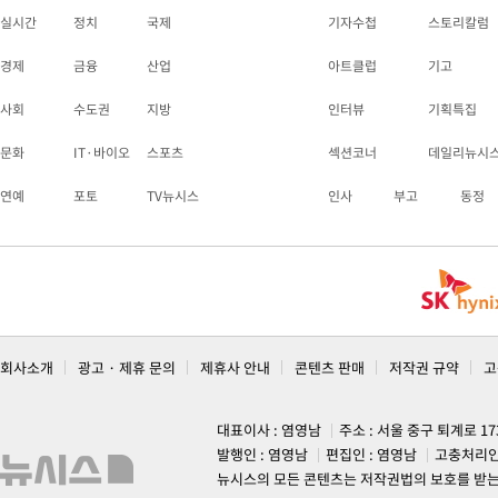
실시간
정치
국제
기자수첩
스토리칼럼
경제
금융
산업
아트클럽
기고
사회
수도권
지방
인터뷰
기획특집
문화
IT·바이오
스포츠
섹션코너
데일리뉴시
연예
포토
TV뉴시스
인사
부고
동정
회사소개
광고 · 제휴 문의
제휴사 안내
콘텐츠 판매
저작권 규약
고
대표이사 : 염영남
주소 : 서울 중구 퇴계로 1
발행인 : 염영남
편집인 : 염영남
고충처리인
뉴시스의 모든 콘텐츠는 저작권법의 보호를 받는 바, 무