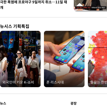
극한 폭염에 프로야구 9일까지 취소…11일 재
개
뉴시스 기획특집
외국인이 키운 K-소비
폰 리스시대
들끓는 한
뉴스
광장