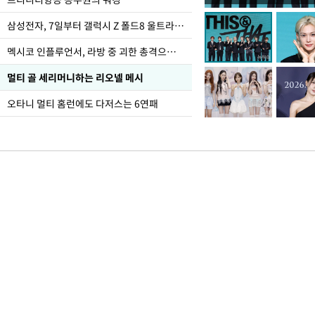
폭염
삼성전자, 7일부터 갤럭시 Z 폴드8 울트라·폴드8·플립8 출시
멕시코 인플루언서, 라방 중 괴한 총격으로 사망
멀티 골 세리머니하는 리오넬 메시
오타니 멀티 홈런에도 다저스는 6연패