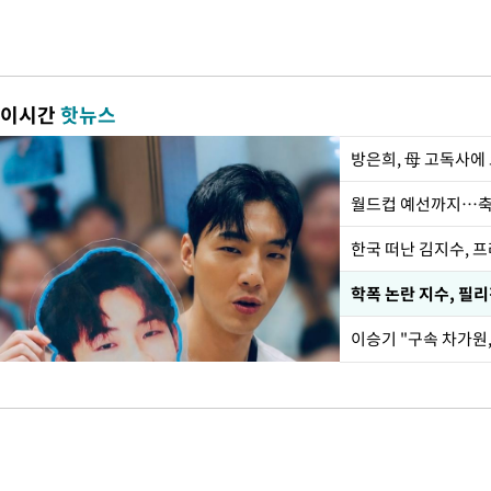
이시간
핫뉴스
방은희, 母 고독사에 
월드컵 예선까지…축
한국 떠난 김지수, 
학폭 논란 지수, 필
이승기 "구속 차가원,