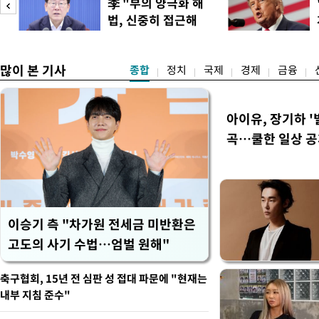
李 "부의 양극화 해
축구협회는 외국인 심판과 감
법, 신중히 접근해
수십만원에서 많게는 100만
야"
많이 본 기사
종합
정치
국제
경제
금융
아이유, 장기하 '
곡…쿨한 일상 
이승기 측 "차가원 전세금 미반환은
고도의 사기 수법…엄벌 원해"
축구협회, 15년 전 심판 성 접대 파문에 "현재는
내부 지침 준수"