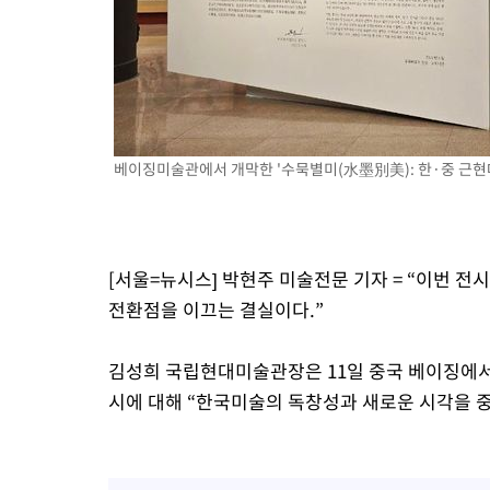
1시간 전 >
[속보]코스피, 301.88포인트(4.58%) 내린 6296.38 마감
1시간 전 >
[속보]원·달러 환율, 0.7원 내린 1423.8원 마감
1시간 전 >
"여기 떨어졌다"…다누리, 스페이스X 로켓 달 충돌 흔적 포착
2시간 전 >
손흥민, 5경기 연속골 실패…LAFC는 승부차기 끝 과달라하라 격파
4시간 전 >
내일까지 39도 '펄펄'…기상청 "태풍 지나며 폭염 잠시 꺾인다"
베이징미술관에서 개막한 '수묵별미(水墨別美): 한·중 근현대 
[서울=뉴시스] 박현주 미술전문 기자 = “이번 전
전환점을 이끄는 결실이다.”
김성희 국립현대미술관장은 11일 중국 베이징에서 
시에 대해 “한국미술의 독창성과 새로운 시각을 