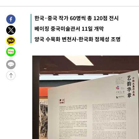
4시간 전 >
내일까지 39도 '펄펄'…기상청 "태풍 지나며 폭염 잠시 꺾인다"
-21678초 전 >
'월드컵 탈락 후폭풍' 축구협회…11시간 걸린 초유의 압수수색
한국·중국 작가 60명씩 총 120점 전시
합)
-21114초 전 >
[속보] 뉴욕증시, 혼조 출발…나스닥 0.3%↓, 다우 0.14%↑
베이징 중국미술관서 11일 개막
-19907초 전 >
축구협회, 15년 전 심판 성 접대 파문에 "현재는 내부 지침 준수
양국 수묵화 변천사-한국화 정체성 조명
-18592초 전 >
경찰, '홍명보는 2순위' 결론냈던 스포츠윤리센터도 압수수색
-4188초 전 >
[속보]합참 "北 발사체는 단거리탄도미사일…감시·경계태세 강
-3936초 전 >
日방위성, 北이 동해로 쏜 발사체는 탄도미사일 가능성
-2366초 전 >
[속보] SKT, 에이닷 서비스 장애 발생…"원인 파악 중"
-1772초 전 >
[속보]합참 "북, 동해상으로 미상 발사체 발사"
-1168초 전 >
'낮 최고 39도' 불볕더위…한밤 열대야도 계속[내일날씨]
-1127초 전 >
[속보]7~9일 프로야구 3연전도 폭염 취소…11일 재개
-789초 전 >
"韓 외환시장 개입 관측 배경엔 美의 대한국 무역적자 있어"
-616초 전 >
'월드컵 탈락 후폭풍' 축구협회…초유의 압수수색에 '충격·당황'
-456초 전 >
서울 낮 37.9도, 올여름 최고치 경신…영등포 순간 '40도'
-18초 전 >
[속보]종합특검, 대검 추가 압수수색…내란 중요임무종사 혐의
1시간 전 >
[속보]코스닥, 800p 회복…0.26% 오른 801.67 마감