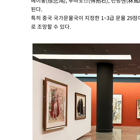
베이훙(徐悲鴻), 푸바오스(傅抱石), 린펑몐(林風眠)
된다.
특히 중국 국가문물국이 지정한 1~3급 문물 29
로 조망할 수 있다.