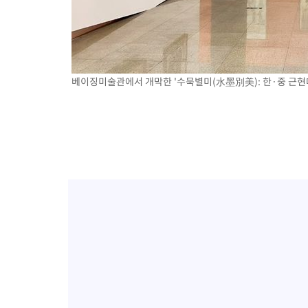
베이징미술관에서 개막한 '수묵별미(水墨別美): 한·중 근현대 