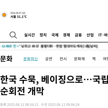
-18572초 전 >
경찰, '홍명보는 2순위' 결론냈던 스포츠윤리센터도 압수수색
-4168초 전 >
[속보]합참 "北 발사체는 단거리탄도미사일…감시·경계태세 강
2026.08.07 (금)
서울 31.1℃
-3916초 전 >
日방위성, 北이 동해로 쏜 발사체는 탄도미사일 가능성
-2346초 전 >
[속보] SKT, 에이닷 서비스 장애 발생…"원인 파악 중"
-1752초 전 >
[속보]합참 "북, 동해상으로 미상 발사체 발사"
실시간
정치
국제
경제
금융
산업
IT·
-1148초 전 >
'낮 최고 39도' 불볕더위…한밤 열대야도 계속[내일날씨]
-1107초 전 >
[속보]7~9일 프로야구 3연전도 폭염 취소…11일 재개
-769초 전 >
"韓 외환시장 개입 관측 배경엔 美의 대한국 무역적자 있어"
문화
문화최신
공연
전시
문화재
책
여
-596초 전 >
'월드컵 탈락 후폭풍' 축구협회…초유의 압수수색에 '충격·당황'
-436초 전 >
서울 낮 37.9도, 올여름 최고치 경신…영등포 순간 '40도'
2초 전 >
[속보]종합특검, 대검 추가 압수수색…내란 중요임무종사 혐의
한국 수묵, 베이징으로…국립
1시간 전 >
[속보]코스닥, 800p 회복…0.26% 오른 801.67 마감
순회전 개막
1시간 전 >
[속보]코스피, 301.88포인트(4.58%) 내린 6296.38 마감
1시간 전 >
[속보]원·달러 환율, 0.7원 내린 1423.8원 마감
1시간 전 >
"여기 떨어졌다"…다누리, 스페이스X 로켓 달 충돌 흔적 포착
등록 2025.06.11 08:56:21
수정 2025.06.11 09:06:24
2시간 전 >
손흥민, 5경기 연속골 실패…LAFC는 승부차기 끝 과달라하라 격파