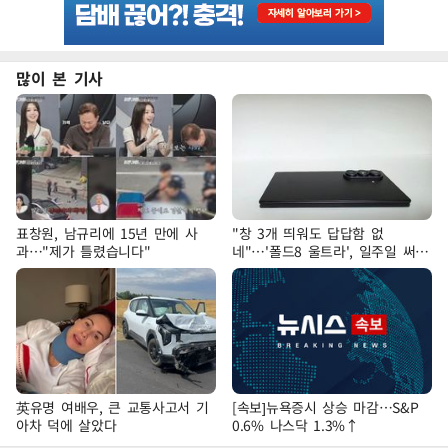
많이 본 기사
표창원, 남규리에 15년 만에 사
"창 3개 띄워도 답답함 없
과…"제가 틀렸습니다"
네"…'폴드8 울트라', 일주일 써보
니
英유명 여배우, 큰 교통사고서 기
[속보]뉴욕증시 상승 마감…S&P
아차 덕에 살았다
0.6% 나스닥 1.3%↑