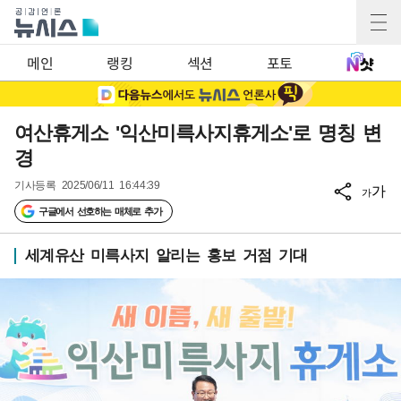
메인
랭킹
섹션
포토
여산휴게소 '익산미륵사지휴게소'로 명칭 변
경
기사등록
2025/06/11 16:44:39
가
가
구글에서 선호하는 매체로 추가
세계유산 미륵사지 알리는 홍보 거점 기대