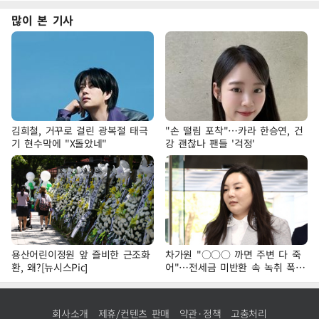
많이 본 기사
김희철, 거꾸로 걸린 광복절 태극
"손 떨림 포착"…카라 한승연, 건
기 현수막에 "X돌았네"
강 괜찮나 팬들 '걱정'
용산어린이정원 앞 즐비한 근조화
차가원 "○○○ 까면 주변 다 죽
환, 왜?[뉴시스Pic]
어"…전세금 미반환 속 녹취 폭로
파장
회사소개
제휴/컨텐츠 판매
약관·정책
고충처리