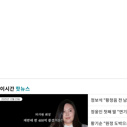
이시간
핫뉴스
정웅인 첫째 딸 "연기
황기순 "원정 도박으