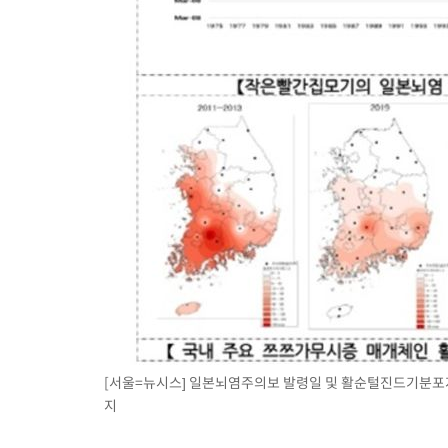
[서울=뉴시스] 일본뇌염주의보 발령일 및 활순털진드기분포지역
지