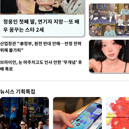
정웅인 첫째 딸, 연기자 지망…또 배
우 꿈꾸는 스타 2세
산업장관 "李정부, 원전 반대 안해…안정 전력
위해 불가피"
브라이언, 눈 마주치고도 인사 안한 '무개념' 후
배 폭로
뉴시스 기획특집