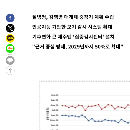
-27235초 전 >
[속보]경찰, '홍명보 선임 논란' 대한축구협회·축구회관 등 압
색
-26622초 전 >
[속보]산업장관 "美무역법 제301조 과잉생산 결과 발표 8월 중
질병청, 감염병 매개체 중장기 계획 수립
상
-26415초 전 >
[속보]코스피 매도사이드카 발동…4%대 급락
인공지능 기반한 모기 감시 시스템 확대
-25687초 전 >
[속보]전남광주 초대 시민추천 부시장에 백승주·윤난실
기후변화 큰 제주엔 '집중감시센터' 설치
-23248초 전 >
서울 열대야 15일째 지속…비공식 '초열대야' 30도 넘어
"근거 중심 방제, 2029년까지 50%로 확대"
-21815초 전 >
[속보]코스닥, 2.15포인트(0.27%) 내린 797.44 출발
-21798초 전 >
[속보]코스피, 119.51포인트(1.81%) 내린 6478.75 개장
-18245초 전 >
6월 경상수지 497.3억 달러…두 달 연속 사상 최대
-18196초 전 >
서울 낮 39도 '폭염중대경보'…40도 관측 가능성도
-15558초 전 >
미 워싱턴주 스포캔 시의 통제불능 3개 산불, 방화선 일부 구축
-7731초 전 >
[속보] 호르무즈 해협 이란-오만 협상 기대속 뉴욕증시 혼조 마감
우 0.49%↑
-6086초 전 >
[속보] 이란 대통령 "지금 최고지도자와 소통하기가 매우 어려워
임 3년 인터뷰
2시간 전 >
[속보] "이란-오만, 호르무즈 해협 통행 항로 합의" 이란 외무부 대