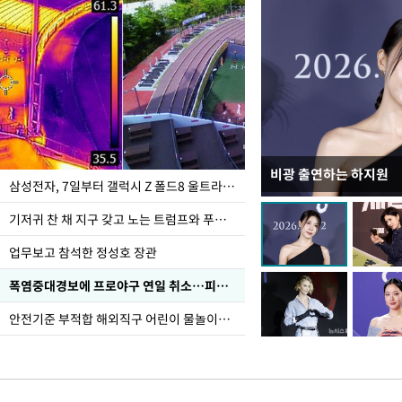
비광 출연하는 하지원
이재명 대통령, "수사
삼성전자, 7일부터 갤럭시 Z 폴드8 울트라·폴드8·플립8 출시
선 다해 강구해야"
기저귀 찬 채 지구 갖고 노는 트럼프와 푸틴 형상 미로
업무보고 참석한 정성호 장관
폭염중대경보에 프로야구 연일 취소…피칭 연습장 '52도'
안전기준 부적합 해외직구 어린이 물놀이용품 판매 중단 요청한 서울시