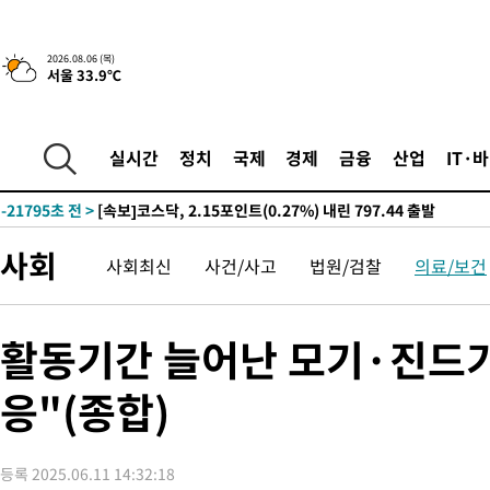
-27215초 전 >
[속보]경찰, '홍명보 선임 논란' 대한축구협회·축구회관 등 압
색
-26602초 전 >
[속보]산업장관 "美무역법 제301조 과잉생산 결과 발표 8월 중
2026.08.06 (목)
서울 33.9℃
상
-26395초 전 >
[속보]코스피 매도사이드카 발동…4%대 급락
-25667초 전 >
[속보]전남광주 초대 시민추천 부시장에 백승주·윤난실
-23228초 전 >
서울 열대야 15일째 지속…비공식 '초열대야' 30도 넘어
실시간
정치
국제
경제
금융
산업
IT·
-21795초 전 >
[속보]코스닥, 2.15포인트(0.27%) 내린 797.44 출발
-21778초 전 >
[속보]코스피, 119.51포인트(1.81%) 내린 6478.75 개장
-18225초 전 >
6월 경상수지 497.3억 달러…두 달 연속 사상 최대
사회
사회최신
사건/사고
법원/검찰
의료/보건
-18176초 전 >
서울 낮 39도 '폭염중대경보'…40도 관측 가능성도
-15538초 전 >
미 워싱턴주 스포캔 시의 통제불능 3개 산불, 방화선 일부 구축
-7711초 전 >
[속보] 호르무즈 해협 이란-오만 협상 기대속 뉴욕증시 혼조 마감
활동기간 늘어난 모기·진드
우 0.49%↑
-6066초 전 >
[속보] 이란 대통령 "지금 최고지도자와 소통하기가 매우 어려워
임 3년 인터뷰
응"(종합)
2시간 전 >
[속보] "이란-오만, 호르무즈 해협 통행 항로 합의" 이란 외무부 대
-32040초 전 >
트럼프, 한국계 진보 주지사 후보 맹공…"공산주의가 최대 위협
-32018초 전 >
"美간섭에 합의 지연"…트럼프, '이란 호르무즈 통제권' 수용
등록 2025.06.11 14:32:18
-28538초 전 >
[속보]산업장관 "李정부, 원전 반대 안해…안정 전력 위해 불가