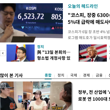
오늘의 헤드라인
"코스피, 장중 630
5%대 급락에 매도
코스피가 6일 장 초반 4%
로그램 매도호가 일시효력정
한국거래소는 이날 오전 10
정치
했다고 밝혔다. 발동 당시 
與 "13일 본회의…
대비 5.12% 급락한 987.
형소법 개정사항 있
스피200을 기초자산으로 하
으면 개정"
많이 본 기사
종합
정치
국제
경제
금융
정부, 전 산업에 '
로봇 연 1000대