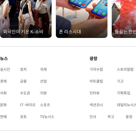
외국인이 키운 K-소비
폰 리스시대
들끓는 한
뉴스
광장
실시간
정치
국제
기자수첩
스토리칼럼
경제
금융
산업
아트클럽
기고
사회
수도권
지방
인터뷰
기획특집
문화
IT·바이오
스포츠
섹션코너
데일리뉴시
연예
포토
TV뉴시스
인사
부고
동정