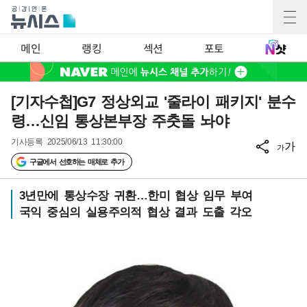
메인
랭킹
섹션
포토
[기자수첩]G7 정상외교 '줄라이 패키지' 분수
령…신임 통상본부장 주춧돌 놔야
기사등록
2025/06/13 11:30:00
가
가
구글에서 선호하는 매체로 추가
3년만에 통상수장 귀환…한미 협상 임무 부여
국익 중심의 실용주의적 협상 결과 도출 각오