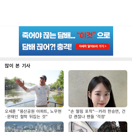
많이 본 기사
오세훈 "용산공원 아파트, 노무현
"손 떨림 포착"…카라 한승연, 건
·문재인 철학 뒤집는 것"
강 괜찮나 팬들 '걱정'