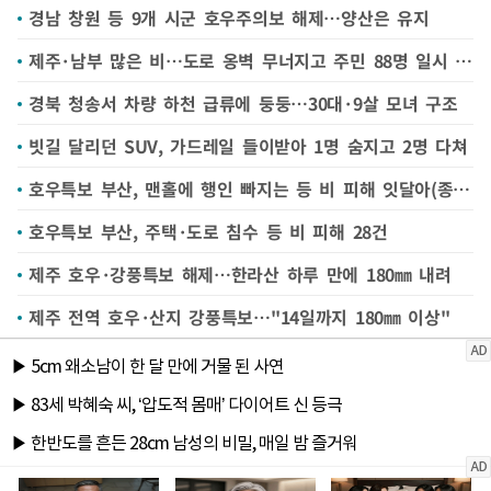
경남 창원 등 9개 시군 호우주의보 해제…양산은 유지
제주·남부 많은 비…도로 옹벽 무너지고 주민 88명 일시 대피
경북 청송서 차량 하천 급류에 둥둥…30대·9살 모녀 구조
빗길 달리던 SUV, 가드레일 들이받아 1명 숨지고 2명 다쳐
호우특보 부산, 맨홀에 행인 빠지는 등 비 피해 잇달아(종합)
호우특보 부산, 주택·도로 침수 등 비 피해 28건
제주 호우·강풍특보 해제…한라산 하루 만에 180㎜ 내려
제주 전역 호우·산지 강풍특보…"14일까지 180㎜ 이상"