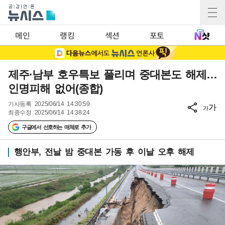
메인
랭킹
섹션
포토
제주·남부 호우특보 풀리며 중대본도 해제…
인명피해 없어(종합)
기사등록
2025/06/14 14:30:59
가
가
최종수정
2025/06/14 14:38:24
구글에서 선호하는 매체로 추가
행안부, 전날 밤 중대본 가동 후 이날 오후 해제