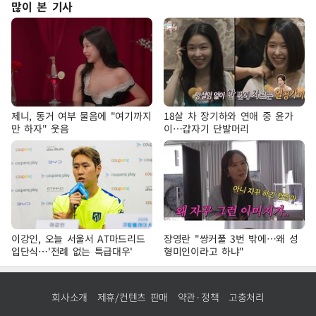
많이 본 기사
제니, 동거 여부 물음에 "여기까지
18살 차 장기하와 연애 중 윤가
만 하자" 웃음
이…갑자기 단발머리
이강인, 오늘 서울서 AT마드리드
장영란 "쌍커풀 3번 밖에…왜 성
입단식…'전례 없는 특급대우'
형미인이라고 하냐"
회사소개
제휴/컨텐츠 판매
약관·정책
고충처리