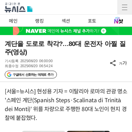
메인
랭킹
섹션
포토
계단을 도로로 착각?…80대 운전자 아찔 질
주(영상)
기사등록
2025/06/20 06:00:00
가
가
최종수정
2025/06/20 06:54:24
구글에서 선호하는 매체로 추가
[서울=뉴시스] 현성용 기자 = 이탈리아 로마의 관광 명소
'스페인 계단(Spanish Steps·Scalinata di Trinità
dei Monti)' 위를 차량으로 주행한 80대 노인이 현지 경
찰에 붙잡혔다.