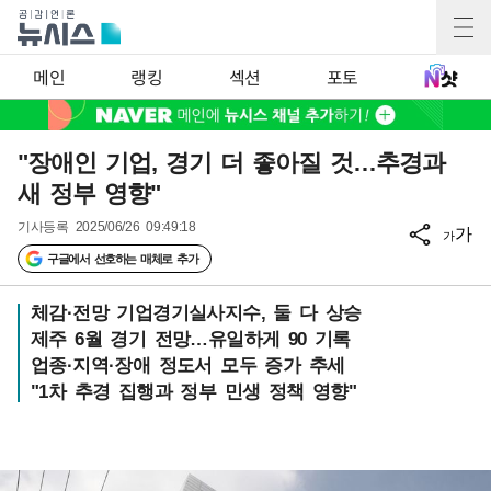
메인
랭킹
섹션
포토
"장애인 기업, 경기 더 좋아질 것…추경과
새 정부 영향"
기사등록
2025/06/26 09:49:18
가
가
구글에서 선호하는 매체로 추가
체감·전망 기업경기실사지수, 둘 다 상승
제주 6월 경기 전망…유일하게 90 기록
업종·지역·장애 정도서 모두 증가 추세
"1차 추경 집행과 정부 민생 정책 영향"