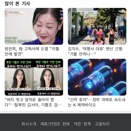
많이 본 기사
방은희, 母 고독사에 오열 "이틀
김지수, '여행사 대표' 변신 근황
만에 발견"
"가볼 만하니…"
"바지 벗고 앞뒤로 돌아야 했
"신약 찾자"…정부 과제로 속도내
다"…탈북민 김서아, 기쁨조 검사
는 K-제약바이오
수치심 회상
회사소개
제휴/컨텐츠 판매
약관·정책
고충처리