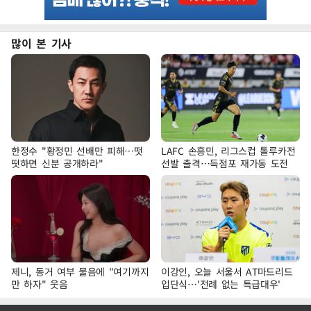
많이 본 기사
한정수 "황정민 선배만 피해…떳
LAFC 손흥민, 리그스컵 톨루카전
떳하면 신분 공개하라"
선발 출격…득점포 재가동 도전
제니, 동거 여부 물음에 "여기까지
이강인, 오늘 서울서 AT마드리드
만 하자" 웃음
입단식…'전례 없는 특급대우'