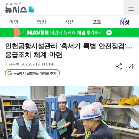
메인
랭킹
섹션
포토
인천공항시설관리 '혹서기 특별 안전점검'…
응급조치 체계 마련
기사등록
2025/07/19 11:01:48
가
가
구글에서 선호하는 매체로 추가