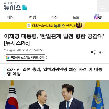
메인
랭킹
섹션
포토
이재명 대통령, '한일관계 발전 향한 공감대'
[뉴시스Pic]
기사등록
2025/07/30 15:48:50
가
가
구글에서 선호하는 매체로 추가
스가 전 일본 총리, 일한의원연맹 회장 자격 이 대통
령 예방