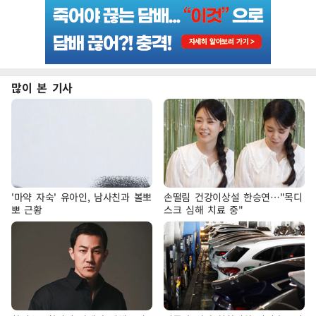
많이 본 기사
'마약 자숙' 유아인, 남사친과 볼뽀
손떨림 건강이상설 한승연…"목디
뽀 근황
스크 심해 치료 중"