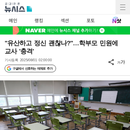
메인
랭킹
섹션
포토
"유산하고 정신 괜찮나?"…학부모 민원에
교사 '충격'
기사등록
2025/08/01 02:00:00
가
가
구글에서 선호하는 매체로 추가