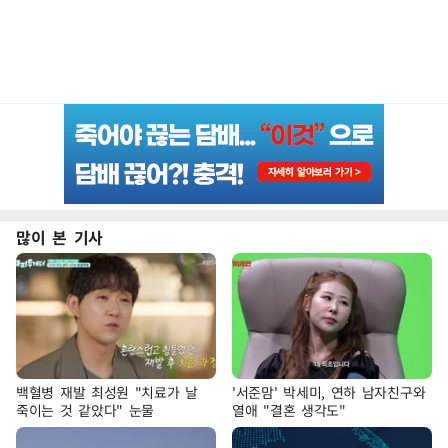
많이 본 기사
백혈병 재발 최성원 "치료가 날
'서준맘' 박세미, 연하 남자친구와
죽이는 것 같았다" 눈물
열애 "결혼 생각도"