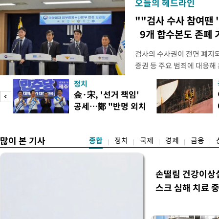
오늘의 헤드라인
""검사 수사 참여땐 
9개 합수본도 존폐 
검사의 수사권이 전면 폐지
증권 등 주요 범죄에 대응해
새로운 쟁점으로 떠올랐다. 
정치
여 근거가 사라지면서 현행
피
金·宋, '선거 책임'
이다. 9일 법조계에 따르면
공세…鄭 "반명 외치
사의 수사권이 박탈되면서, 
며 분열"
은 법적
많이 본 기사
종합
정치
국제
경제
금융
손떨림 건강이상
스크 심해 치료 중