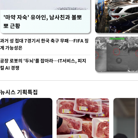
'마약 자숙' 유아인, 남사친과 볼뽀
뽀 근황
과거 성 접대 7경기서 한국 축구 무패…FIFA 징
계 가능성은
공장 로봇의 '두뇌'를 잡아라…IT서비스, 피지
컬 AI 경쟁
뉴시스 기획특집