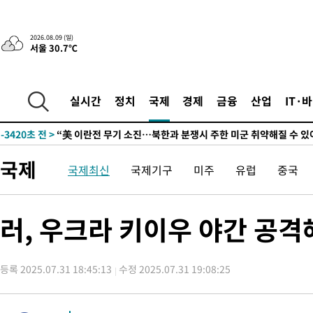
2026.08.09 (일)
서울 30.7℃
실시간
정치
국제
경제
금융
산업
IT·
-3440초 전 >
“美 이란전 무기 소진…북한과 분쟁시 주한 미군 취약해질 수 있
-31139초 전 >
이강인, 오늘 서울서 AT마드리드 입단식…'전례 없는 특급대우
-18021초 전 >
'여긴 20도, 저긴 50도'…열화상 카메라로 본 폭염 저감시설 '
국제
국제최신
국제기구
미주
유럽
중국
차'
-17492초 전 >
콜롬비아 신임 우파 대통령 취임 하루만에 차량폭탄 폭발 사건
-11086초 전 >
튀르키예 외무장관, "메카 3국 방위협정은 이란이 목표 아냐 "
-8294초 전 >
이군이 불법 군시설 건설한 레바논 남부에서 레바논군 3명 폭발로
러, 우크라 키이우 야간 공
상
-5412초 전 >
[속보]美중부 사령관, 이스라엘 긴급방문 다중화된 전선 상황 논
-3476초 전 >
美 국방부, 켄달 전 공군장관 보안허가 취소…“에어포스원 기밀
언론 누출”
등록 2025.07.31 18:45:13
수정 2025.07.31 19:08:25
-3445초 전 >
‘축구의 신’ 아르헨티나 축구 선수 메시의 부친 지병 별세
-3420초 전 >
“美 이란전 무기 소진…북한과 분쟁시 주한 미군 취약해질 수 있
-31159초 전 >
이강인, 오늘 서울서 AT마드리드 입단식…'전례 없는 특급대우