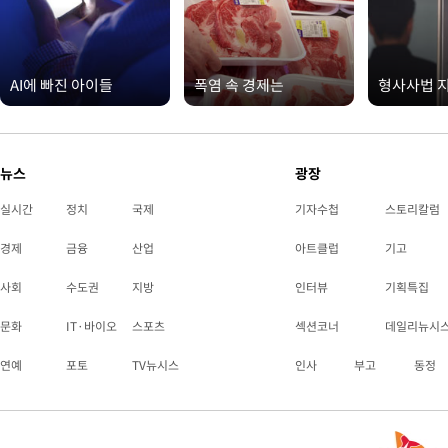
AI에 빠진 아이들
폭염 속 경제는
형사사법 
뉴스
광장
실시간
정치
국제
기자수첩
스토리칼럼
경제
금융
산업
아트클럽
기고
사회
수도권
지방
인터뷰
기획특집
문화
IT·바이오
스포츠
섹션코너
데일리뉴시
연예
포토
TV뉴시스
인사
부고
동정