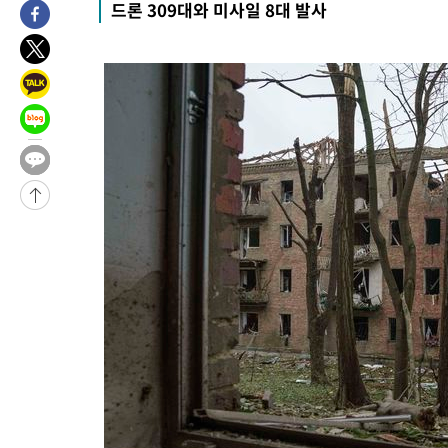
드론 309대와 미사일 8대 발사
-18041초 전 >
'여긴 20도, 저긴 50도'…열화상 카메라로 본 폭염 저감시설 '
차'
-17512초 전 >
콜롬비아 신임 우파 대통령 취임 하루만에 차량폭탄 폭발 사건
-11106초 전 >
튀르키예 외무장관, "메카 3국 방위협정은 이란이 목표 아냐 "
-8314초 전 >
이군이 불법 군시설 건설한 레바논 남부에서 레바논군 3명 폭발로
상
-5432초 전 >
[속보]美중부 사령관, 이스라엘 긴급방문 다중화된 전선 상황 논
-3496초 전 >
美 국방부, 켄달 전 공군장관 보안허가 취소…“에어포스원 기밀
언론 누출”
-3465초 전 >
‘축구의 신’ 아르헨티나 축구 선수 메시의 부친 지병 별세
-3440초 전 >
“美 이란전 무기 소진…북한과 분쟁시 주한 미군 취약해질 수 있