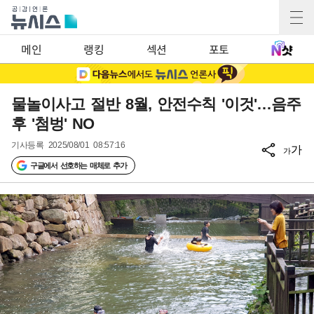
메인
랭킹
섹션
포토
물놀이사고 절반 8월, 안전수칙 '이것'…음주
후 '첨벙' NO
기사등록
2025/08/01 08:57:16
가
가
구글에서 선호하는 매체로 추가