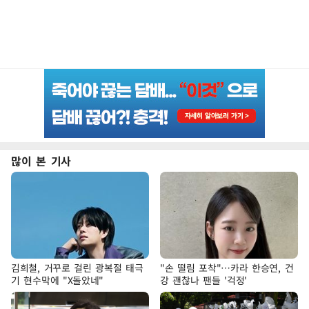
많이 본 기사
김희철, 거꾸로 걸린 광복절 태극
"손 떨림 포착"…카라 한승연, 건
기 현수막에 "X돌았네"
강 괜찮나 팬들 '걱정'