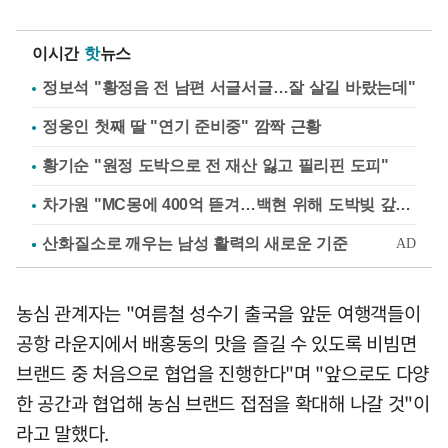
이시간
핫
뉴스
정보석 "황정음 전 남편 서글서글…잘 살길 바랐는데"
정웅인 첫째 딸 "연기 준비중" 깜짝 근황
황기순 "원정 도박으로 전 재산 잃고 필리핀 도피"
차가원 "MC몽에 400억 뜯겨…백현 위해 도박빚 갚아줘"
농심 관계자는 "여름철 성수기 출국을 앞둔 여행객들이
공항 라운지에서 배홍동의 맛을 즐길 수 있도록 비빔면
브랜드 중 처음으로 협업을 진행한다"며 "앞으로도 다양
한 공간과 협업해 농심 브랜드 접점을 확대해 나갈 것"이
라고 말했다.