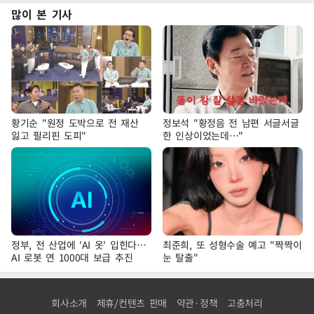
많이 본 기사
황기순 "원정 도박으로 전 재산
정보석 "황정음 전 남편 서글서글
잃고 필리핀 도피"
한 인상이었는데…"
정부, 전 산업에 'AI 옷' 입힌다…
최준희, 또 성형수술 예고 "짝짝이
AI 로봇 연 1000대 보급 추진
눈 탈출"
회사소개
제휴/컨텐츠 판매
약관·정책
고충처리