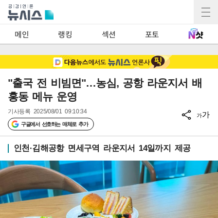
2
메인
랭킹
섹션
포토
"출국 전 비빔면"…농심, 공항 라운지서 배
홍동 메뉴 운영
기사등록
2025/08/01 09:10:34
가
가
구글에서 선호하는 매체로 추가
인천·김해공항 면세구역 라운지서 14일까지 제공