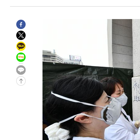
4시간 전 >
이군이 불법 군시설 건설한 레바논 남부에서 레바논군 3명 폭
5시간 전 >
[속보]美중부 사령관, 이스라엘 긴급방문 다중화된 전선 상황
-29070초 전 >
이강인 ATM 입단식에 '상암벌 들썩'…"세계적인 선수 
-28066초 전 >
태풍 돌핀, 중 저장성 타이저우시 해안에 상륙 (1보)
-25412초 전 >
AT마드리드 데뷔 앞둔 이강인, 맨시티전 선발 대신 '벤치 
-24042초 전 >
[속보]與 강원·TK 당원투표 합산 김민석 48.54%로 
44.40%
-23376초 전 >
與 강원·TK 당원투표 합산 김민석 46.01%로 승리…정
44.53%
-23216초 전 >
[속보]與전대 권리당원투표…강원·경북 김민석, 대구 정
-23023초 전 >
[속보]與 당대표 경선, 경북 권리당원 투표 김민석 47.3
45.71%
-22925초 전 >
[속보]與 당대표 경선, 대구 권리당원 투표 정청래 47.8
46.35%
-22722초 전 >
[속보]與 당대표 경선, 강원 권리당원 투표 김민석 승리…5
득표
-20640초 전 >
"일본축구협회, 대한축구협회 성 접대 의혹 심판 조사"
-13282초 전 >
[속보]장은수, KLPGA 제주삼다수 역전 우승…데뷔 10년
정상
-8647초 전 >
"얼마나 더웠으면"…안동 물길공원서 헤엄친 구렁이 '소동
-8574초 전 >
손흥민, 68분 뛰고 2경기 침묵…LAFC, 톨루카에 1-0 승리
-7846초 전 >
'2경기 연속 침묵' 손흥민, 톨루카전 68분만 뛰고 슈팅 0개