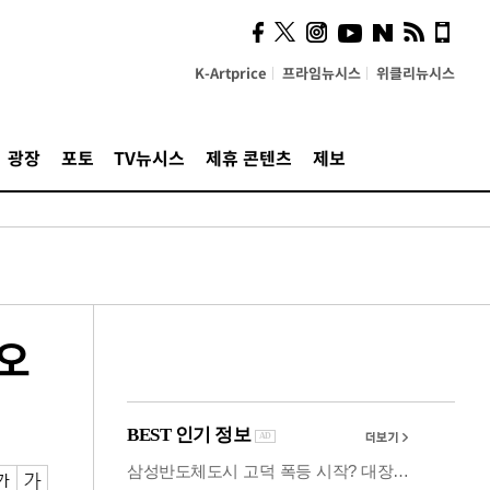
사이 해답 찾았죠"…알을
깨고 나온 '초자아'
K-Artprice
프라임뉴시스
위클리뉴시스
광장
포토
TV뉴시스
제휴 콘텐츠
제보
 오