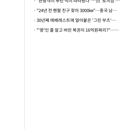
· "관광객이 뿌린 먹이 따라왔나"…日 '토끼섬' 멧돼지, 토끼까지 사냥
· "24년 전 펜팔 친구 찾아 3000㎞"…중국 남성 사연에 '뭉클'
· 30년째 에베레스트에 얼어붙은 '그린 부츠'…드디어 가족 품으로
· "'꽝'인 줄 알고 버린 복권이 16억원짜리?"…극적으로 되찾은 사연