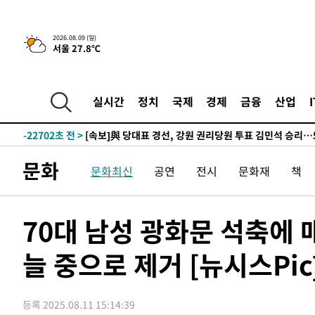
-25392초 전 >
AT마드리드 데뷔 앞둔 이강인, 맨시티전 선발 대신 '벤치 
-24022초 전 >
[속보]與 강원·TK 당원투표 합산 김민석 48.54%로 
2026.08.09 (일)
서울 27.8℃
44.40%
-23356초 전 >
與 강원·TK 당원투표 합산 김민석 46.01%로 승리…정
44.53%
-23196초 전 >
[속보]與전대 권리당원투표…강원·경북 김민석, 대구 정
-23003초 전 >
[속보]與 당대표 경선, 경북 권리당원 투표 김민석 47.3
실시간
정치
국제
경제
금융
산업
45.71%
-22905초 전 >
[속보]與 당대표 경선, 대구 권리당원 투표 정청래 47.8
46.35%
-22702초 전 >
[속보]與 당대표 경선, 강원 권리당원 투표 김민석 승리…5
득표
-20620초 전 >
"일본축구협회, 대한축구협회 성 접대 의혹 심판 조사"
문화
문화최신
공연
전시
문화재
책
-13262초 전 >
[속보]장은수, KLPGA 제주삼다수 역전 우승…데뷔 10년
정상
-8627초 전 >
"얼마나 더웠으면"…안동 물길공원서 헤엄친 구렁이 '소동
-8554초 전 >
손흥민, 68분 뛰고 2경기 침묵…LAFC, 톨루카에 1-0 승리
70대 남성 광화문 석축에
-7826초 전 >
'2경기 연속 침묵' 손흥민, 톨루카전 68분만 뛰고 슈팅 0개
늘 중으로 제거 [뉴시스Pic
-6578초 전 >
이강인, 오늘 서울서 AT마드리드 입단식…'전례 없는 특급
1시간 전 >
'여긴 20도, 저긴 50도'…열화상 카메라로 본 폭염 저감시설 
1시간 전 >
콜롬비아 신임 우파 대통령 취임 하루만에 차량폭탄 폭발 사건
등록 2025.08.11 15:14:39
3시간 전 >
튀르키예 외무장관, "메카 3국 방위협정은 이란이 목표 아냐 "