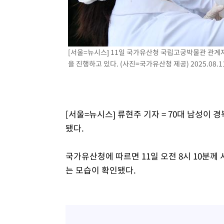
-6598초 전 >
이강인, 오늘 서울서 AT마드리드 입단식…'전례 없는 특급
1시간 전 >
'여긴 20도, 저긴 50도'…열화상 카메라로 본 폭염 저감시설 
1시간 전 >
콜롬비아 신임 우파 대통령 취임 하루만에 차량폭탄 폭발 사건
[서울=뉴시스] 11일 국가유산청 국립고궁박물관 관계
3시간 전 >
튀르키예 외무장관, "메카 3국 방위협정은 이란이 목표 아냐 "
을 진행하고 있다. (사진=국가유산청 제공) 2025.08.1
4시간 전 >
이군이 불법 군시설 건설한 레바논 남부에서 레바논군 3명 폭
5시간 전 >
[속보]美중부 사령관, 이스라엘 긴급방문 다중화된 전선 상황
[서울=뉴시스] 류현주 기자 = 70대 남성이
됐다.
국가유산청에 따르면 11일 오전 8시 10분께
는 모습이 확인됐다.