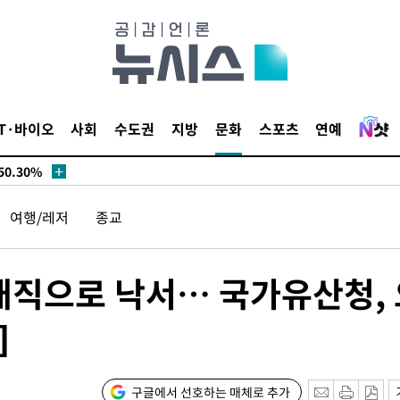
시작'
승리…정청래
청래
청래 승리
7%·정청래
IT·바이오
사회
수도권
지방
문화
스포츠
연예
2%·김민석
0.30%
여행/레저
종교
 차에 첫
'
(종합)
 매직으로 낙서… 국가유산청,
]
대우'
'온도차'
구글에서 선호하는 매체로 추가
 밝혀