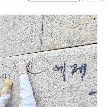
발로 부상
 논의
되길"
시작'
승리…정청래
청래
청래 승리
7%·정청래
2%·김민석
0.30%
 차에 첫
'
(종합)