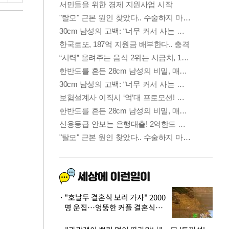
"호날두 결혼식 보러 가자" 2000
명 운집…엉뚱한 커플 결혼식에
'황당'