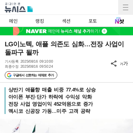
메인
랭킹
섹션
포토
LG이노텍, 애플 의존도 심화…전장 사업이
돌파구 될까
기사등록
2025/08/16 09:10:00
가
가
최종수정
2025/08/16 09:50:24
구글에서 선호하는 매체로 추가
상반기 애플향 매출 비중 77.4%로 상승
아이폰 부진·단가 하락에 수익성 악화
전장 사업 영업이익 452억원으로 증가
멕시코 신공장 가동…미주 고객 공략