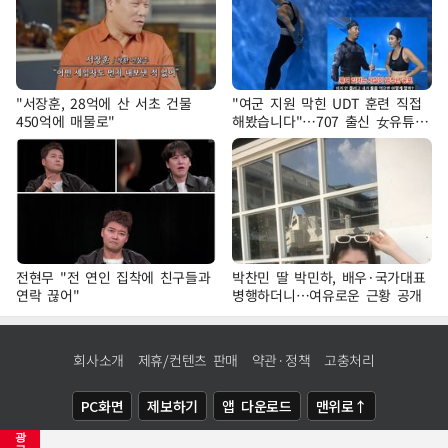
"서장훈, 28억에 산 서초 건물
"여군 지원 막힌 UDT 훈련 직접
450억에 매물로"
해봤습니다"…707 출신 女유튜버
'완벽 소화'
전현무 "전 연인 집착에 친구들과
박찬민 딸 박민하, 배우·국가대표
연락 끊어"
병행하더니…여유로운 근황 공개
회사소개
제휴/컨텐츠 판매
약관·정책
고충처리
PC화면
제보하기
앱 다운로드
맨위로↑
광
COPYRIGHTⓒ
NEWSIS
ALL RIGHTS RESERVED.