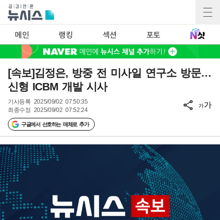
메인
랭킹
섹션
포토
[속보]김정은, 방중 전 미사일 연구소 방문…
신형 ICBM 개발 시사
기사등록
2025/09/02 07:50:35
가
가
최종수정
2025/09/02 07:52:24
구글에서 선호하는 매체로 추가