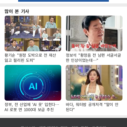
많이 본 기사
황기순 "원정 도박으로 전 재산
정보석 "황정음 전 남편 서글서글
잃고 필리핀 도피"
한 인상이었는데…"
정부, 전 산업에 'AI 옷' 입힌다…
바다, 워터밤 공개저격 "말이 안
AI 로봇 연 1000대 보급 추진
된다"