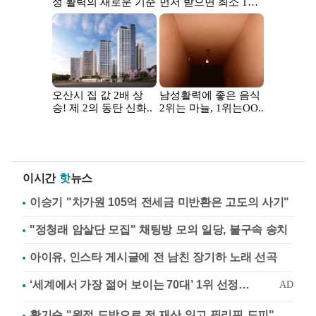
이시간
핫
뉴스
이승기 "차가원 105억 전세금 미반환은 고도의 사기"
"정청래 암살단 모집" 채팅방 모의 일당, 불구속 송치
아이유, 인스타 게시글에 전 남친 장기하 노래 선곡
황기순 "원정 도박으로 전 재산 잃고 필리핀 도피"